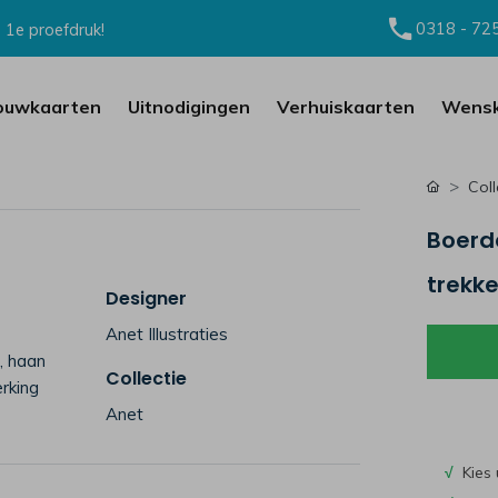
0318 - 72
 1e proefdruk!
ouwkaarten
Uitnodigingen
Verhuiskaarten
Wensk
Coll
Boerd
trekke
Designer
Anet Illustraties
, haan
Collectie
erking
Anet
√
Kies 