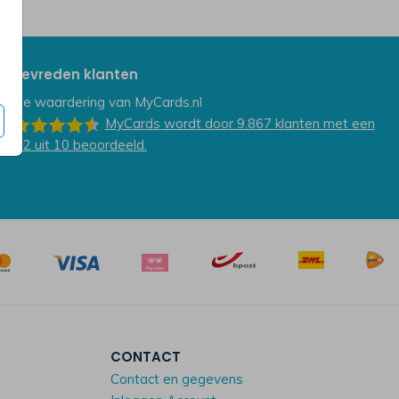
Tevreden klanten
De waardering van
MyCards.nl
MyCards
wordt door 9.867
klanten
met een
9.2
uit
10
beoordeeld.
CONTACT
Contact en gegevens