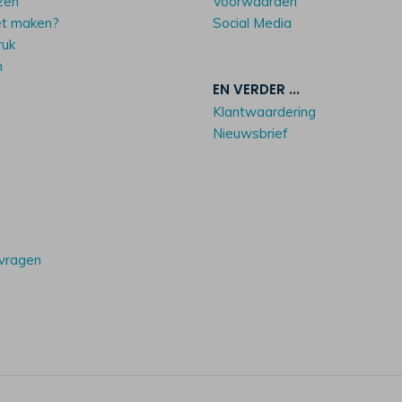
zen
Voorwaarden
et maken?
Social Media
ruk
n
EN VERDER ...
Klantwaardering
Nieuwsbrief
 vragen