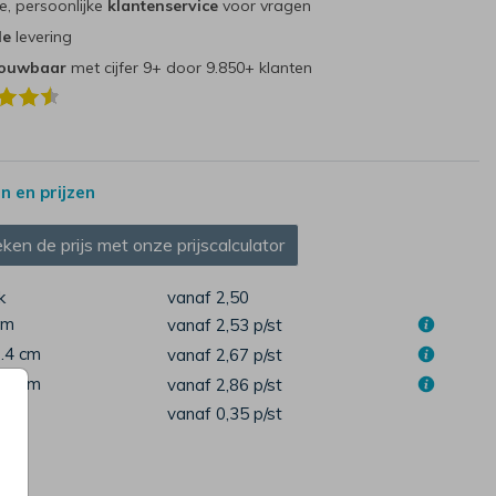
e, persoonlijke
klantenservice
voor vragen
le
levering
rouwbaar
met cijfer 9+ door 9.850+ klanten
 en prijzen
ken de prijs met onze prijscalculator
k
vanaf 2,50
cm
vanaf 2,53
p/st
1.4 cm
vanaf 2,67
p/st
4.4 cm
vanaf 2,86
p/st
pen
vanaf 0,35
p/st