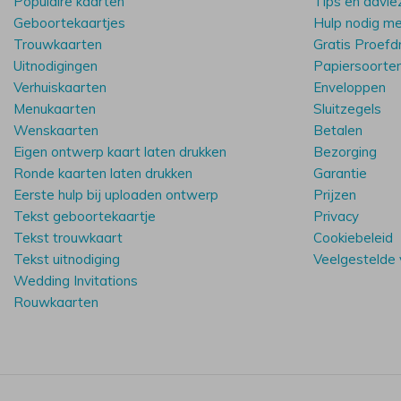
Populaire kaarten
Tips en advie
Geboortekaartjes
Hulp nodig m
Trouwkaarten
Gratis Proefd
Uitnodigingen
Papiersoorte
Verhuiskaarten
Enveloppen
Menukaarten
Sluitzegels
Wenskaarten
Betalen
Eigen ontwerp kaart laten drukken
Bezorging
Ronde kaarten laten drukken
Garantie
Eerste hulp bij uploaden ontwerp
Prijzen
Tekst geboortekaartje
Privacy
Tekst trouwkaart
Cookiebeleid
Tekst uitnodiging
Veelgestelde
Wedding Invitations
Rouwkaarten