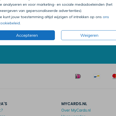
te analyseren en voor marketing- en sociale mediadoeleinden (het
weergeven van gepersonaliseerde advertenties).
Je kunt jouw toestemming altijd wijzigen of intrekken op ons
ons
Bel onze klantenservice
cookiebeleid
.
0318 - 72 51 23
Accepteren
Weigeren
Op werkdagen van 09:00 tot 18:00 uur
Mailen mag ook:
klantenservice@mycards.nl
RA'S
MYCARDS.NL
t?
Over MyCards.nl