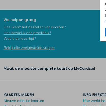
We helpen graag
Hoe werkt het bestellen van kaarten?
Hoe bestel ik een proefdruk?
Wat is de levertijd?
Bekijk alle veelgestelde vragen
Maak de mooiste complete kaart op MyCards.nl
KAARTEN MAKEN
INFO EN EXT
Nieuwe collectie kaarten
Hoe werkt he