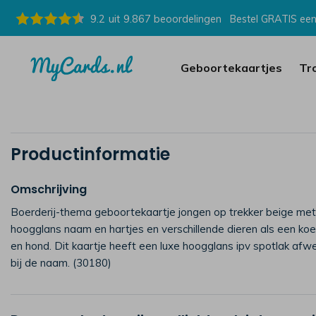
9.2
uit
9.867
beoordelingen
Bestel GRATIS een
Geboortekaartjes
Tr
Productinformatie
Omschrijving
Boerderij-thema geboortekaartje jongen op trekker beige met
hoogglans naam en hartjes en verschillende dieren als een koe
en hond. Dit kaartje heeft een luxe hoogglans ipv spotlak afw
bij de naam. (30180)