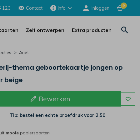
0
5 123
Contact
Info
Inloggen
aarten
Zelf ontwerpen
Extra producten
ecties
Anet
erij-thema geboortekaartje jongen op
r beige
Bewerken
Tip: bestel een echte proefdruk voor
2,50
uit
mooie
papiersoorten