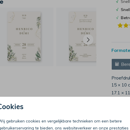
je
√
Snell
√
Snel
√
Bet
Formaten
Bere
Proefdru
15 × 10 
17.1 × 1
21.6 × 1
Cookies
Envelop
Wij gebruiken cookies en vergelijkbare technieken om een betere
gebruikerservaring te bieden, ons websiteverkeer en onze prestaties