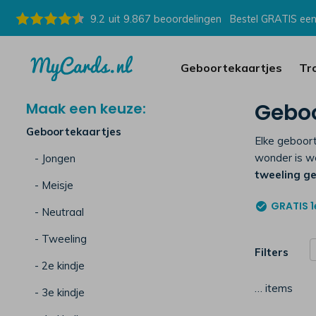
9.2
uit
9.867
beoordelingen
Bestel GRATIS een
Geboortekaartjes
Tr
Geboo
Maak een keuze:
Geboortekaartjes
Elke geboort
wonder is we
- Jongen
tweeling g
- Meisje
GRATIS
1
- Neutraal
- Tweeling
Filters
- 2e kindje
…
items
- 3e kindje