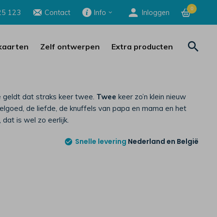
0
25 123
Contact
Info
Inloggen
aarten
Zelf ontwerpen
Extra producten
e geldt dat straks keer twee.
Twee
keer zo’n klein nieuw
elgoed, de liefde, de knuffels van papa en mama en het
dat is wel zo eerlijk.
Snelle levering
Nederland en België