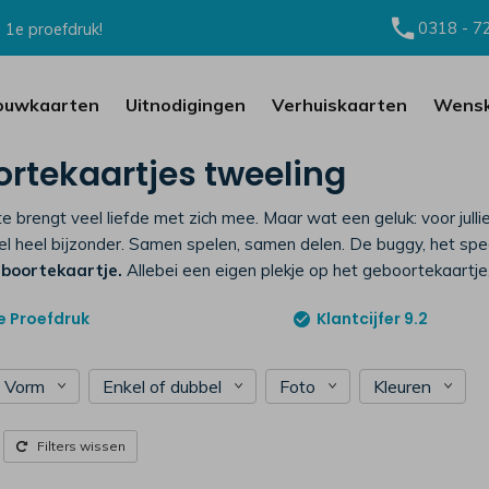
0318 - 7
 1e proefdruk!
ouwkaarten
Uitnodigingen
Verhuiskaarten
Wensk
rtekaartjes tweeling
e brengt veel liefde met zich mee. Maar wat een geluk: voor julli
l heel bijzonder. Samen spelen, samen delen. De buggy, het spe
eboortekaartje.
Allebei een eigen plekje op het geboortekaartje, 
e
Proefdruk
Klantcijfer 9.2
Vorm
Enkel of dubbel
Foto
Kleuren
Filters wissen