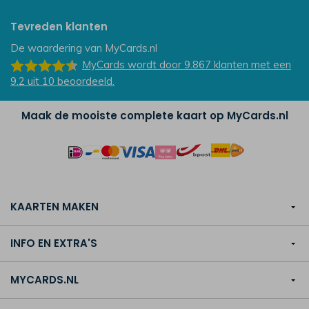
Tevreden klanten
De waardering van
MyCards.nl
MyCards
wordt door 9.867
klanten
met een
9.2
uit
10
beoordeeld.
Maak de mooiste complete kaart op MyCards.nl
KAARTEN MAKEN
INFO EN EXTRA'S
MYCARDS.NL