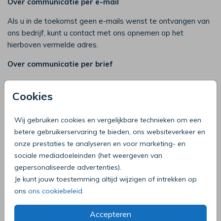
Over communicatie per e-mail
Als u in de toekomst geen e-mails wenst te ontvangen van
ons bedrijf, kunt u contact met ons opnemen op het
hierboven vermelde adres.
Over communicatie per brief
Als u ons via het web uw postadres meedeelt, zult u alleen
Cookies
de informatie ontvangen die u aangevraagd heeft, op het
adres dat u ons heeft meegedeeld.
Wij gebruiken cookies en vergelijkbare technieken om een
Over communicatie per telefoon
betere gebruikerservaring te bieden, ons websiteverkeer en
Als u ons uw telefoonnummer meedeelt via het web, zal
onze prestaties te analyseren en voor marketing- en
ons bedrijf alleen telefonisch contact met u opnemen als dit
sociale mediadoeleinden (het weergeven van
nodig is om u te informeren over de bestellingen die u online
gepersonaliseerde advertenties).
geplaatst heeft. Indien u geen geadresseerd
Je kunt jouw toestemming altijd wijzigen of intrekken op
reclamedrukwerk en/of geen commerciële telefoontjes
ons
ons cookiebeleid
.
(meer) wenst te ontvangen, kunt u dat kenbaar maken via
de website van de Stichting Infofilter: www.infofilter.nl.
Accepteren