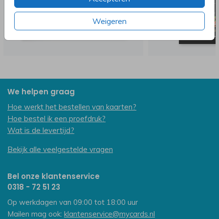
Weigeren
We helpen graag
Hoe werkt het bestellen van kaarten?
Hoe bestel ik een proefdruk?
Wat is de levertijd?
Bekijk alle veelgestelde vragen
Bel onze klantenservice
0318 - 72 51 23
Op werkdagen van 09:00 tot 18:00 uur
Mailen mag ook:
klantenservice@mycards.nl