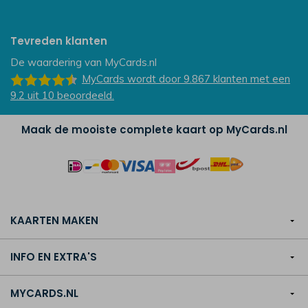
Tevreden klanten
De waardering van
MyCards.nl
MyCards
wordt door 9.867
klanten
met een
9.2
uit
10
beoordeeld.
Maak de mooiste complete kaart op MyCards.nl
KAARTEN MAKEN
INFO EN EXTRA'S
MYCARDS.NL