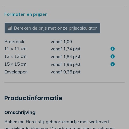
Formaten en prijzen
Bereken de prijs met onze prijscalculator
Proefdruk
vanaf 1,00
11 × 11 cm
vanaf 1,74
p/st
13 × 13 cm
vanaf 1,84
p/st
15 × 15 cm
vanaf 1,95
p/st
Enveloppen
vanaf 0,35
p/st
Productinformatie
Omschrijving
Bohemian Floral stijl geboortekaartje met waterverf
geschilderde bloemen. De achtergrond kleur is zelf naar