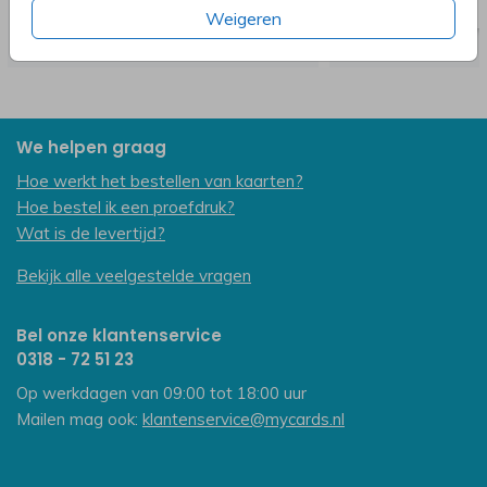
Weigeren
We helpen graag
Hoe werkt het bestellen van kaarten?
Hoe bestel ik een proefdruk?
Wat is de levertijd?
Bekijk alle veelgestelde vragen
Bel onze klantenservice
0318 - 72 51 23
Op werkdagen van 09:00 tot 18:00 uur
Mailen mag ook:
klantenservice@mycards.nl