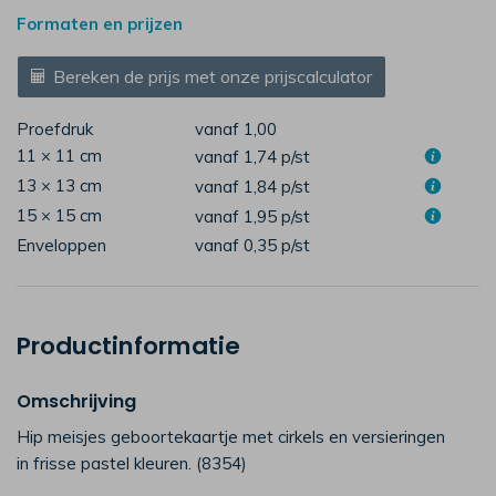
Formaten en prijzen
Bereken de prijs met onze prijscalculator
Proefdruk
vanaf 1,00
11 × 11 cm
vanaf 1,74
p/st
13 × 13 cm
vanaf 1,84
p/st
15 × 15 cm
vanaf 1,95
p/st
Enveloppen
vanaf 0,35
p/st
Productinformatie
Omschrijving
Hip meisjes geboortekaartje met cirkels en versieringen
in frisse pastel kleuren. (8354)