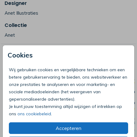
Designer
Anet Illustraties
Collectie
Anet
Cookies
Deze producten zijn wellicht ook iets
voor je
Wij gebruiken cookies en vergelijkbare technieken om een
betere gebruikerservaring te bieden, ons websiteverkeer en
onze prestaties te analyseren en voor marketing- en
sociale mediadoeleinden (het weergeven van
gepersonaliseerde advertenties).
Je kunt jouw toestemming altijd wijzigen of intrekken op
ons
ons cookiebeleid
.
Accepteren