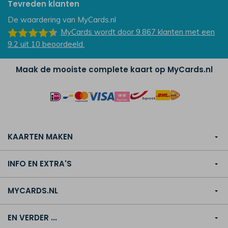
Tevreden klanten
De waardering van
MyCards.nl
MyCards
wordt door 9.867
klanten
met een
9.2
uit
10
beoordeeld.
Maak de mooiste complete kaart op MyCards.nl
KAARTEN MAKEN
INFO EN EXTRA'S
MYCARDS.NL
EN VERDER ...