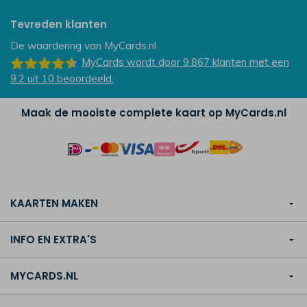
Tevreden klanten
De waardering van
MyCards.nl
MyCards
wordt door 9.867
klanten
met een
9.2
uit
10
beoordeeld.
Maak de mooiste complete kaart op MyCards.nl
KAARTEN MAKEN
INFO EN EXTRA'S
MYCARDS.NL