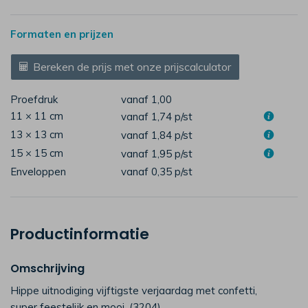
Formaten en prijzen
Bereken de prijs met onze prijscalculator
Proefdruk
vanaf 1,00
11 × 11 cm
vanaf 1,74
p/st
13 × 13 cm
vanaf 1,84
p/st
15 × 15 cm
vanaf 1,95
p/st
Enveloppen
vanaf 0,35
p/st
Productinformatie
Omschrijving
Hippe uitnodiging vijftigste verjaardag met confetti,
super feestelijk en mooi. (3204)