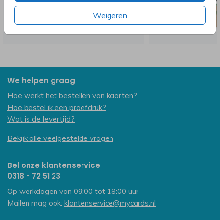
Weigeren
We helpen graag
Hoe werkt het bestellen van kaarten?
Hoe bestel ik een proefdruk?
Wat is de levertijd?
Bekijk alle veelgestelde vragen
Bel onze klantenservice
0318 - 72 51 23
Op werkdagen van 09:00 tot 18:00 uur
Mailen mag ook:
klantenservice@mycards.nl