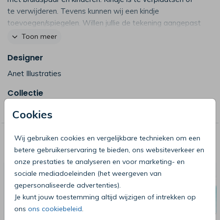
te verwijderen. Tevens kunnen wij een kindje
toevoegen/spiegelen. Willen jullie de tekening aangepast
hebben zodat het meer op jullie lijkt? Vaak is dat
Toon meer
mogelijk, neem daarvoor contact met ons op. (6663)
Designer
Anet Illustraties
Collectie
Anet
Cookies
Wij gebruiken cookies en vergelijkbare technieken om een
Deze producten zijn wellicht ook iets
betere gebruikerservaring te bieden, ons websiteverkeer en
voor je
onze prestaties te analyseren en voor marketing- en
sociale mediadoeleinden (het weergeven van
gepersonaliseerde advertenties).
Je kunt jouw toestemming altijd wijzigen of intrekken op
ons
ons cookiebeleid
.