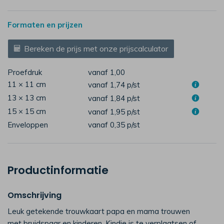
Formaten en prijzen
Bereken de prijs met onze prijscalculator
Proefdruk
vanaf 1,00
11 × 11 cm
vanaf 1,74
p/st
13 × 13 cm
vanaf 1,84
p/st
15 × 15 cm
vanaf 1,95
p/st
Enveloppen
vanaf 0,35
p/st
Productinformatie
Omschrijving
Leuk getekende trouwkaart papa en mama trouwen
met bruidspaar en kinderen. Kindje is te verplaatsen of