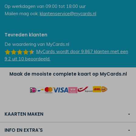
Op werkdagen van 09:00 tot 18:00 uur
Mailen mag ook:
klantenservice@mycards.nl
Tevreden klanten
De waardering van
MyCards.nl
MyCards
wordt door 9.867
klanten
met een
9.2
uit
10
beoordeeld.
Maak de mooiste complete kaart op MyCards.nl
KAARTEN MAKEN
INFO EN EXTRA'S