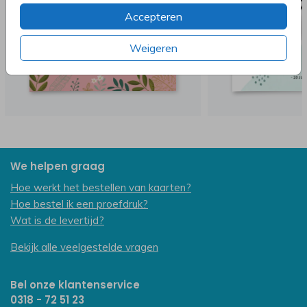
Accepteren
Weigeren
We helpen graag
Hoe werkt het bestellen van kaarten?
Hoe bestel ik een proefdruk?
Wat is de levertijd?
Bekijk alle veelgestelde vragen
Bel onze klantenservice
0318 - 72 51 23