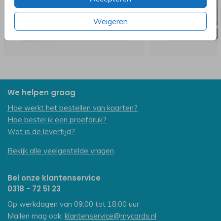
Weigeren
We helpen graag
Hoe werkt het bestellen van kaarten?
Hoe bestel ik een proefdruk?
Wat is de levertijd?
Bekijk alle veelgestelde vragen
Bel onze klantenservice
0318 - 72 51 23
Op werkdagen van 09:00 tot 18:00 uur
Mailen mag ook:
klantenservice@mycards.nl