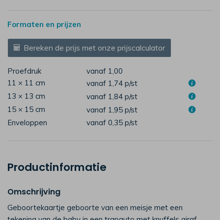
Formaten en prijzen
Bereken de prijs met onze prijscalculator
Proefdruk
vanaf 1,00
11 × 11 cm
vanaf 1,74
p/st
13 × 13 cm
vanaf 1,84
p/st
15 × 15 cm
vanaf 1,95
p/st
Enveloppen
vanaf 0,35
p/st
Productinformatie
Omschrijving
Geboortekaartje geboorte van een meisje met een
tekening van de baby in een trapauto met knuffels giraf,