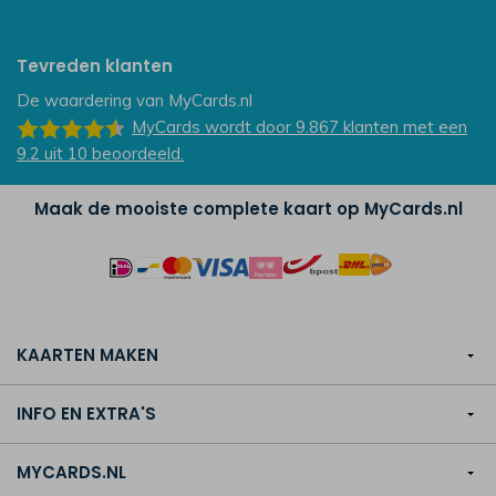
Tevreden klanten
De waardering van
MyCards.nl
MyCards
wordt door 9.867
klanten
met een
9.2
uit
10
beoordeeld.
Maak de mooiste complete kaart op MyCards.nl
KAARTEN MAKEN
INFO EN EXTRA'S
MYCARDS.NL