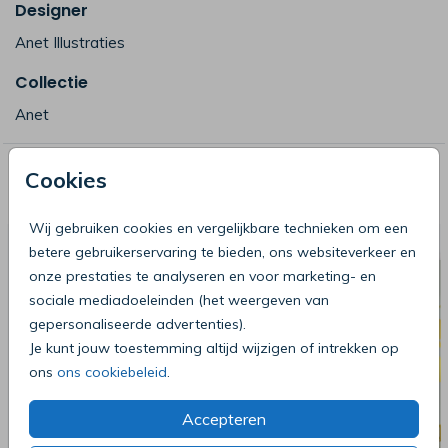
Designer
Anet Illustraties
Collectie
Anet
Cookies
Deze producten zijn wellicht ook iets
voor je
Wij gebruiken cookies en vergelijkbare technieken om een
betere gebruikerservaring te bieden, ons websiteverkeer en
onze prestaties te analyseren en voor marketing- en
sociale mediadoeleinden (het weergeven van
gepersonaliseerde advertenties).
Je kunt jouw toestemming altijd wijzigen of intrekken op
ons
ons cookiebeleid
.
Accepteren