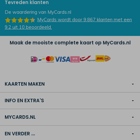
Tevreden klanten
De waardering van
MyCards.nl
MyCards
wordt door 9.867
klanten
met een
9.2
uit
10
beoordeeld.
Maak de mooiste complete kaart op MyCards.nl
KAARTEN MAKEN
INFO EN EXTRA'S
MYCARDS.NL
EN VERDER ...