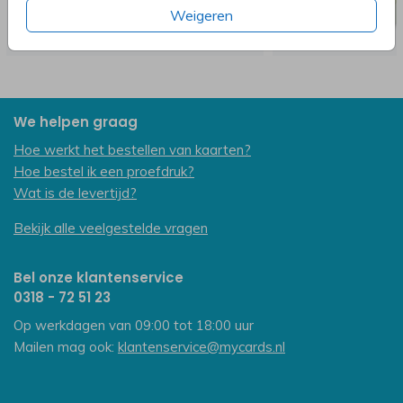
Weigeren
We helpen graag
Hoe werkt het bestellen van kaarten?
Hoe bestel ik een proefdruk?
Wat is de levertijd?
Bekijk alle veelgestelde vragen
Bel onze klantenservice
0318 - 72 51 23
Op werkdagen van 09:00 tot 18:00 uur
Mailen mag ook:
klantenservice@mycards.nl