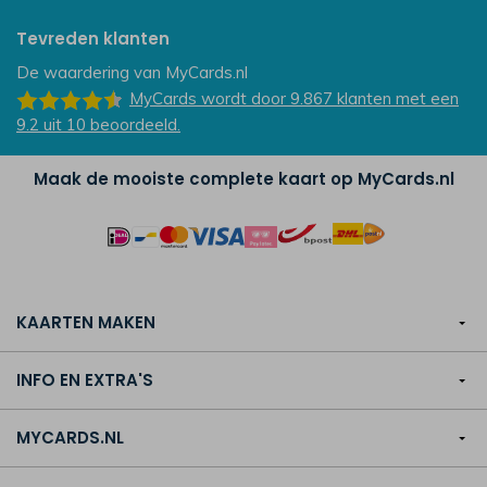
Tevreden klanten
De waardering van
MyCards.nl
MyCards
wordt door 9.867
klanten
met een
9.2
uit
10
beoordeeld.
Maak de mooiste complete kaart op MyCards.nl
KAARTEN MAKEN
INFO EN EXTRA'S
MYCARDS.NL