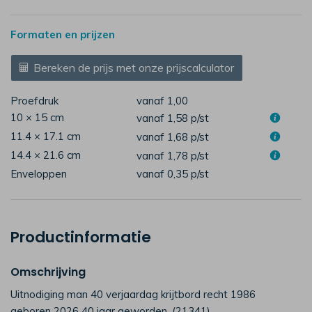
Formaten en prijzen
Bereken de prijs met onze prijscalculator
Proefdruk
vanaf 1,00
10 × 15 cm
vanaf 1,58
p/st
11.4 × 17.1 cm
vanaf 1,68
p/st
14.4 × 21.6 cm
vanaf 1,78
p/st
Enveloppen
vanaf 0,35
p/st
Productinformatie
Omschrijving
Uitnodiging man 40 verjaardag krijtbord recht 1986
geboren 2026 40 jaar geworden. (21341)