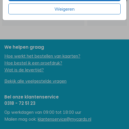
Weigeren
We helpen graag
Hoe werkt het bestellen van kaarten?
Hoe bestel ik een proefdruk?
Wat is de levertijd?
Bekijk alle veelgestelde vragen
Bel onze klantenservice
0318 - 72 51 23
Op werkdagen van 09:00 tot 18:00 uur
Mailen mag ook:
klantenservice@mycards.nl