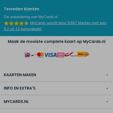
Tevreden klanten
De waardering van
MyCards.nl
MyCards
wordt door 9.867
klanten
met een
9.2
uit
10
beoordeeld.
Maak de mooiste complete kaart op MyCards.nl
KAARTEN MAKEN
INFO EN EXTRA'S
MYCARDS.NL