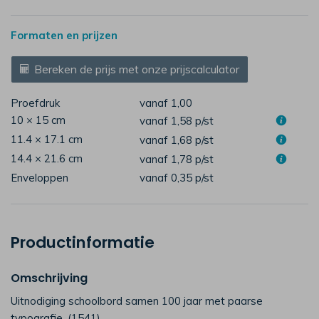
Formaten en prijzen
Bereken de prijs met onze prijscalculator
Proefdruk
vanaf 1,00
10 × 15 cm
vanaf 1,58
p/st
11.4 × 17.1 cm
vanaf 1,68
p/st
14.4 × 21.6 cm
vanaf 1,78
p/st
Enveloppen
vanaf 0,35
p/st
Productinformatie
Omschrijving
Uitnodiging schoolbord samen 100 jaar met paarse
typografie. (1541)