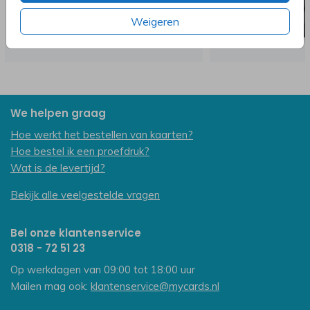
Weigeren
We helpen graag
Hoe werkt het bestellen van kaarten?
Hoe bestel ik een proefdruk?
Wat is de levertijd?
Bekijk alle veelgestelde vragen
Bel onze klantenservice
0318 - 72 51 23
Op werkdagen van 09:00 tot 18:00 uur
Mailen mag ook:
klantenservice@mycards.nl