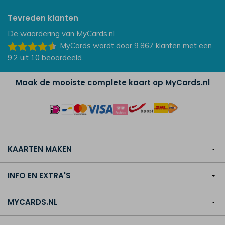
Tevreden klanten
De waardering van
MyCards.nl
MyCards
wordt door 9.867
klanten
met een
9.2
uit
10
beoordeeld.
Maak de mooiste complete kaart op MyCards.nl
KAARTEN MAKEN
INFO EN EXTRA'S
MYCARDS.NL