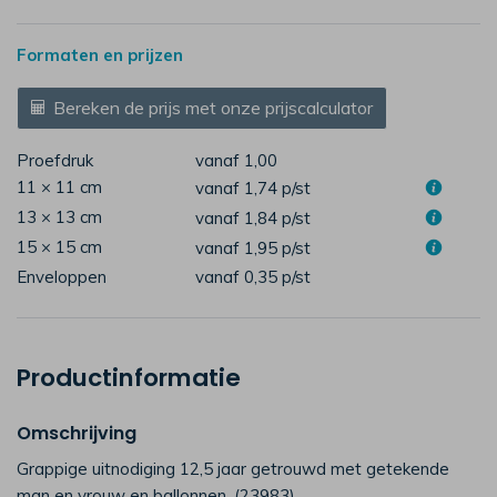
Formaten en prijzen
Bereken de prijs met onze prijscalculator
Proefdruk
vanaf 1,00
11 × 11 cm
vanaf 1,74
p/st
13 × 13 cm
vanaf 1,84
p/st
15 × 15 cm
vanaf 1,95
p/st
Enveloppen
vanaf 0,35
p/st
Productinformatie
Omschrijving
Grappige uitnodiging 12,5 jaar getrouwd met getekende
man en vrouw en ballonnen. (23983)