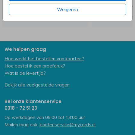
Weigeren
We helpen graag
Hoe werkt het bestellen van kaarten?
Hoe bestel ik een proefdruk?
Wat is de levertijd?
Bekijk alle veelgestelde vragen
Bel onze klantenservice
0318 - 72 51 23
Op werkdagen van 09:00 tot 18:00 uur
Mailen mag ook:
klantenservice@mycards.nl