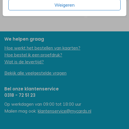
Weigeren
We helpen graag
Hoe werkt het bestellen van kaarten?
Hoe bestel ik een proefdruk?
Wat is de levertijd?
Bekijk alle veelgestelde vragen
Bel onze klantenservice
0318 - 72 51 23
Op werkdagen van 09:00 tot 18:00 uur
Mailen mag ook:
klantenservice@mycards.nl