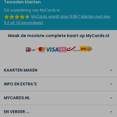
Tevreden klanten
De waardering van
MyCards.nl
MyCards
wordt door 9.867
klanten
met een
9.2
uit
10
beoordeeld.
Maak de mooiste complete kaart op MyCards.nl
KAARTEN MAKEN
INFO EN EXTRA'S
MYCARDS.NL
EN VERDER ...