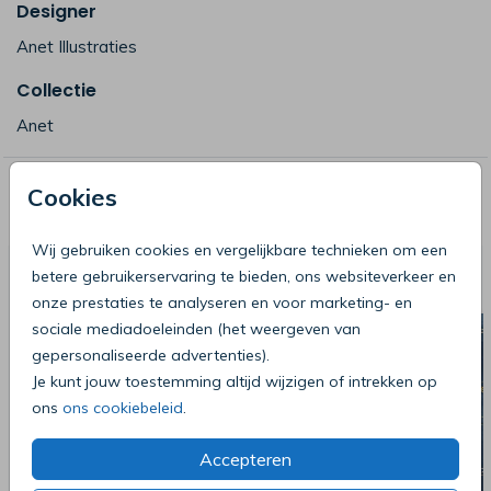
Designer
Anet Illustraties
Collectie
Anet
Cookies
Deze producten zijn wellicht ook iets
voor je
Wij gebruiken cookies en vergelijkbare technieken om een
betere gebruikerservaring te bieden, ons websiteverkeer en
onze prestaties te analyseren en voor marketing- en
sociale mediadoeleinden (het weergeven van
gepersonaliseerde advertenties).
Je kunt jouw toestemming altijd wijzigen of intrekken op
ons
ons cookiebeleid
.
Accepteren