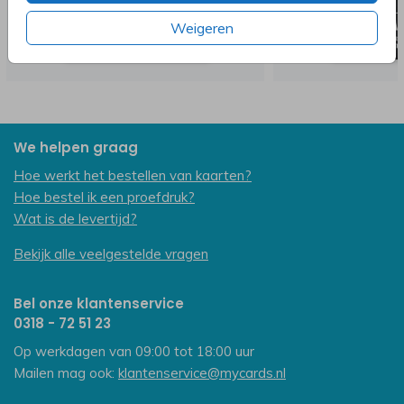
Weigeren
We helpen graag
Hoe werkt het bestellen van kaarten?
Hoe bestel ik een proefdruk?
Wat is de levertijd?
Bekijk alle veelgestelde vragen
Bel onze klantenservice
0318 - 72 51 23
Op werkdagen van 09:00 tot 18:00 uur
Mailen mag ook:
klantenservice@mycards.nl