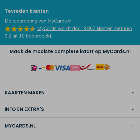
Tevreden klanten
De waardering van
MyCards.nl
MyCards
wordt door 9.867
klanten
met een
9.2
uit
10
beoordeeld.
Maak de mooiste complete kaart op MyCards.nl
KAARTEN MAKEN
INFO EN EXTRA'S
MYCARDS.NL