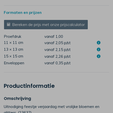
Formaten en prijzen
Bereken de prijs met onze prijscalculator
Proefdruk
vanaf 1,00
11 × 11 cm
vanaf 2,05
p/st
13 × 13 cm
vanaf 2,15
p/st
15 × 15 cm
vanaf 2,26
p/st
Enveloppen
vanaf 0,35
p/st
Productinformatie
Omschrijving
Uitnodiging feestje verjaardag met vrolijke bloemen en
glitters. (23637)