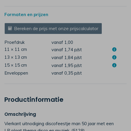
Formaten en prijzen
Bereken de prijs met onze prijscalculator
Proefdruk
vanaf 1,00
11 × 11 cm
vanaf 1,74
p/st
13 × 13 cm
vanaf 1,84
p/st
15 × 15 cm
vanaf 1,95
p/st
Enveloppen
vanaf 0,35
p/st
Productinformatie
Omschrijving
Vierkant uitnodiging discofeestje man 50 jaar met een
LP plaat thema disco en muziek. (5128)