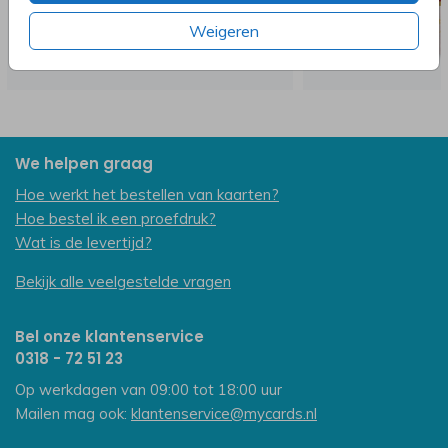
Weigeren
We helpen graag
Hoe werkt het bestellen van kaarten?
Hoe bestel ik een proefdruk?
Wat is de levertijd?
Bekijk alle veelgestelde vragen
Bel onze klantenservice
0318 - 72 51 23
Op werkdagen van 09:00 tot 18:00 uur
Mailen mag ook:
klantenservice@mycards.nl