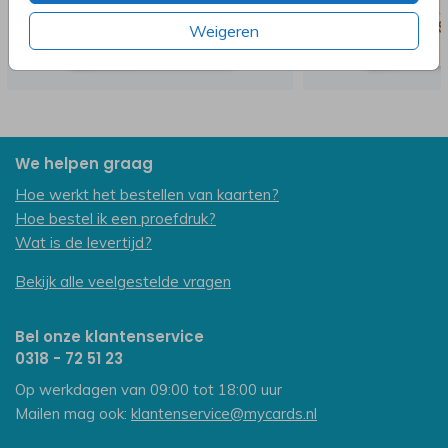
Weigeren
We helpen graag
Hoe werkt het bestellen van kaarten?
Hoe bestel ik een proefdruk?
Wat is de levertijd?
Bekijk alle veelgestelde vragen
Bel onze klantenservice
0318 - 72 51 23
Op werkdagen van 09:00 tot 18:00 uur
Mailen mag ook:
klantenservice@mycards.nl