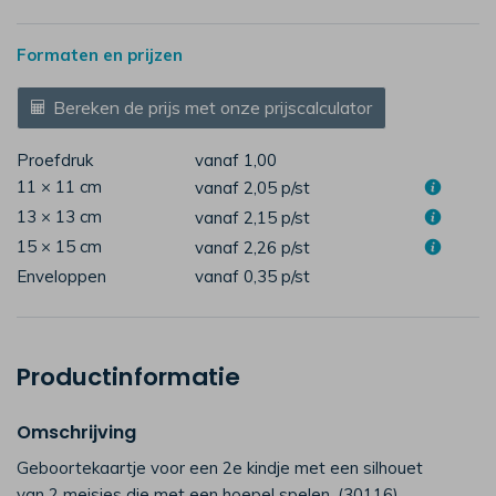
Formaten en prijzen
Bereken de prijs met onze prijscalculator
Proefdruk
vanaf 1,00
11 × 11 cm
vanaf 2,05
p/st
13 × 13 cm
vanaf 2,15
p/st
15 × 15 cm
vanaf 2,26
p/st
Enveloppen
vanaf 0,35
p/st
Productinformatie
Omschrijving
Geboortekaartje voor een 2e kindje met een silhouet
van 2 meisjes die met een hoepel spelen. (30116)