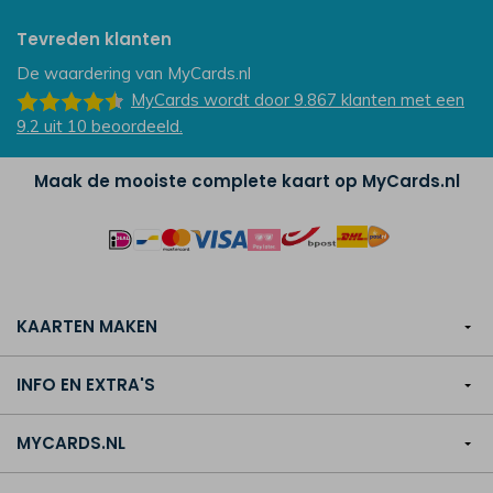
Tevreden klanten
De waardering van
MyCards.nl
MyCards
wordt door 9.867
klanten
met een
9.2
uit
10
beoordeeld.
Maak de mooiste complete kaart op MyCards.nl
KAARTEN MAKEN
INFO EN EXTRA'S
MYCARDS.NL