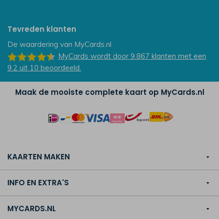
Tevreden klanten
De waardering van
MyCards.nl
MyCards
wordt door 9.867
klanten
met een
9.2
uit
10
beoordeeld.
Maak de mooiste complete kaart op MyCards.nl
KAARTEN MAKEN
INFO EN EXTRA'S
MYCARDS.NL