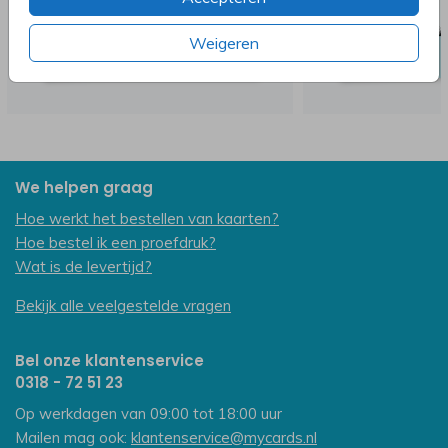
Weigeren
We helpen graag
Hoe werkt het bestellen van kaarten?
Hoe bestel ik een proefdruk?
Wat is de levertijd?
Bekijk alle veelgestelde vragen
Bel onze klantenservice
0318 - 72 51 23
Op werkdagen van 09:00 tot 18:00 uur
Mailen mag ook:
klantenservice@mycards.nl