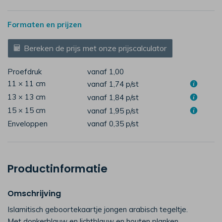
Formaten en prijzen
Bereken de prijs met onze prijscalculator
Proefdruk
vanaf 1,00
11 × 11 cm
vanaf 1,74
p/st
13 × 13 cm
vanaf 1,84
p/st
15 × 15 cm
vanaf 1,95
p/st
Enveloppen
vanaf 0,35
p/st
Productinformatie
Omschrijving
Islamitisch geboortekaartje jongen arabisch tegeltje.
Met donkerblauw en lichtblauw en houten planken.