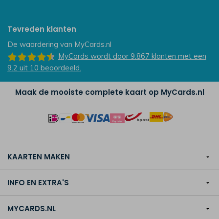
Tevreden klanten
De waardering van
MyCards.nl
MyCards
wordt door 9.867
klanten
met een
9.2
uit
10
beoordeeld.
Maak de mooiste complete kaart op MyCards.nl
KAARTEN MAKEN
INFO EN EXTRA'S
MYCARDS.NL