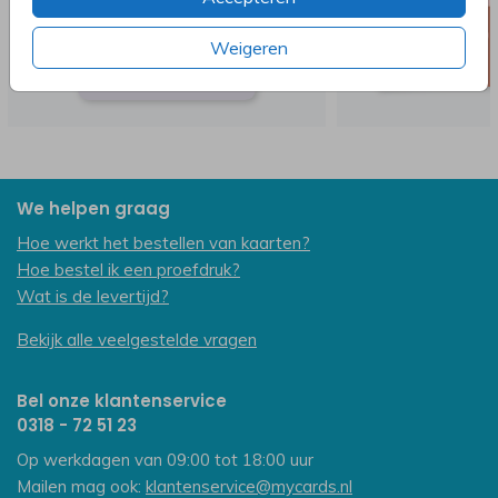
Weigeren
We helpen graag
Hoe werkt het bestellen van kaarten?
Hoe bestel ik een proefdruk?
Wat is de levertijd?
Bekijk alle veelgestelde vragen
Bel onze klantenservice
0318 - 72 51 23
Op werkdagen van 09:00 tot 18:00 uur
Mailen mag ook:
klantenservice@mycards.nl