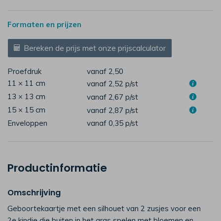
Formaten en prijzen
Bereken de prijs met onze prijscalculator
Proefdruk
vanaf 2,50
11 × 11 cm
vanaf 2,52
p/st
13 × 13 cm
vanaf 2,67
p/st
15 × 15 cm
vanaf 2,87
p/st
Enveloppen
vanaf 0,35
p/st
Productinformatie
Omschrijving
Geboortekaartje met een silhouet van 2 zusjes voor een
2e kindje die buiten in het gras spelen met bloemen en