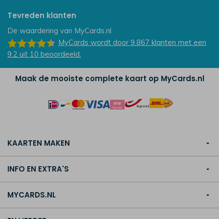
Tevreden klanten
De waardering van
MyCards.nl
MyCards
wordt door 9.867
klanten
met een
9.2
uit
10
beoordeeld.
Maak de mooiste complete kaart op MyCards.nl
KAARTEN MAKEN
INFO EN EXTRA'S
MYCARDS.NL