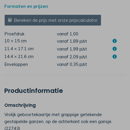
Formaten en prijzen
Bereken de prijs met onze prijscalculator
Proefdruk
vanaf 1,00
10 × 15 cm
vanaf 1,89
p/st
11.4 × 17.1 cm
vanaf 1,99
p/st
14.4 × 21.6 cm
vanaf 2,09
p/st
Enveloppen
vanaf 0,35
p/st
Productinformatie
Omschrijving
Vrolijk geboortekaartje met grappige getekende
gestapelde ganzen. op de achterkant ook een gansje.
(22743)