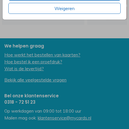
Weigeren
We helpen graag
Hoe werkt het bestellen van kaarten?
Hoe bestel ik een proefdruk?
Wat is de levertijd?
Bekijk alle veelgestelde vragen
Bel onze klantenservice
0318 - 72 51 23
Op werkdagen van 09:00 tot 18:00 uur
Mailen mag ook:
klantenservice@mycards.nl