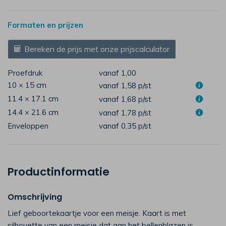
Formaten en prijzen
Bereken de prijs met onze prijscalculator
Proefdruk
vanaf 1,00
10 × 15 cm
vanaf 1,58
p/st
11.4 × 17.1 cm
vanaf 1,68
p/st
14.4 × 21.6 cm
vanaf 1,78
p/st
Enveloppen
vanaf 0,35
p/st
Productinformatie
Omschrijving
Lief geboortekaartje voor een meisje. Kaart is met
silhouette van een meisje dat aan het bellenblazen is.