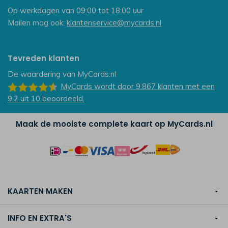
Op werkdagen van 09:00 tot 18:00 uur
Mailen mag ook:
klantenservice@mycards.nl
Tevreden klanten
De waardering van
MyCards.nl
MyCards
wordt door 9.867
klanten
met een
9.2
uit
10
beoordeeld.
Maak de mooiste complete kaart op MyCards.nl
KAARTEN MAKEN
INFO EN EXTRA'S