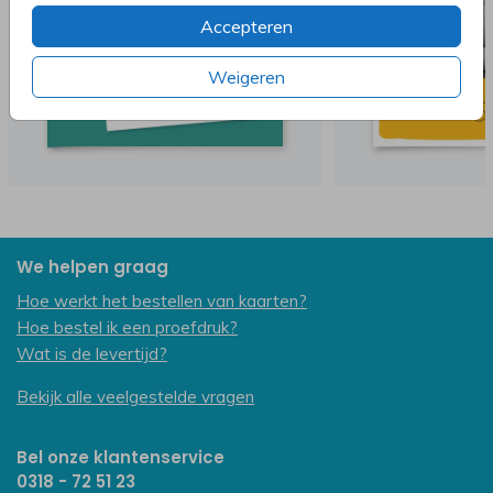
Accepteren
Weigeren
We helpen graag
Hoe werkt het bestellen van kaarten?
Hoe bestel ik een proefdruk?
Wat is de levertijd?
Bekijk alle veelgestelde vragen
Bel onze klantenservice
0318 - 72 51 23