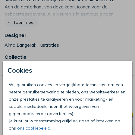
Aan de achterkant van deze kaart iconen voor de
geboortegegevens. Alle kleuren zijn eenvoudig naar
wens aan te passen (20347)
Toon meer
Designer
Alma Langerak Illustraties
Collectie
Alma Langerak
Cookies
Wij gebruiken cookies en vergelijkbare technieken om een
Deze producten zijn wellicht ook iets
betere gebruikerservaring te bieden, ons websiteverkeer en
voor je
onze prestaties te analyseren en voor marketing- en
sociale mediadoeleinden (het weergeven van
gepersonaliseerde advertenties).
Je kunt jouw toestemming altijd wijzigen of intrekken op
ons
ons cookiebeleid
.