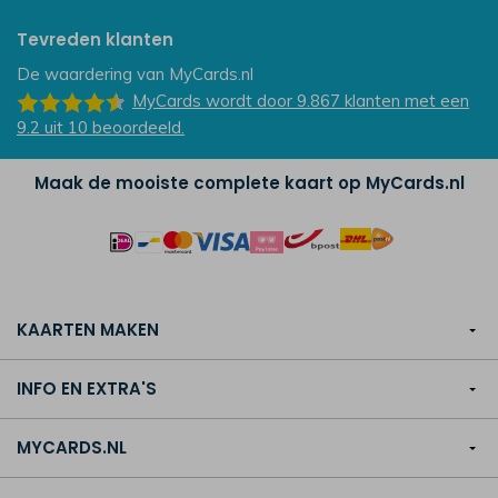
Tevreden klanten
De waardering van
MyCards.nl
MyCards
wordt door 9.867
klanten
met een
9.2
uit
10
beoordeeld.
Maak de mooiste complete kaart op MyCards.nl
KAARTEN MAKEN
INFO EN EXTRA'S
MYCARDS.NL