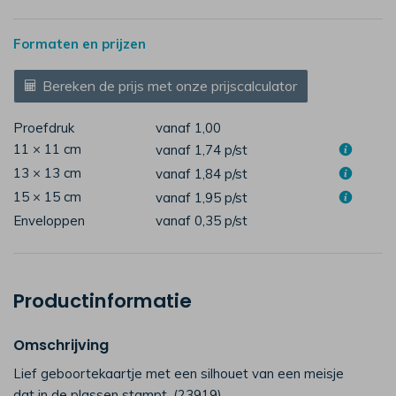
Formaten en prijzen
Bereken de prijs met onze prijscalculator
Proefdruk
vanaf 1,00
11 × 11 cm
vanaf 1,74
p/st
13 × 13 cm
vanaf 1,84
p/st
15 × 15 cm
vanaf 1,95
p/st
Enveloppen
vanaf 0,35
p/st
Productinformatie
Omschrijving
Lief geboortekaartje met een silhouet van een meisje
dat in de plassen stampt. (23919)