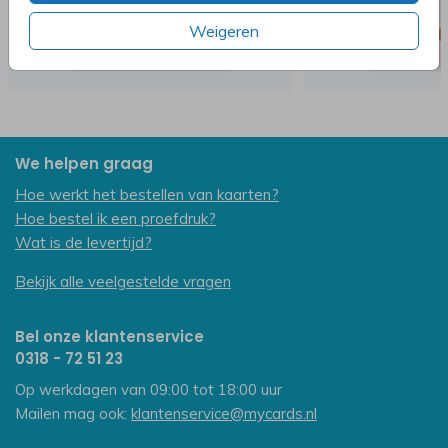
Weigeren
We helpen graag
Hoe werkt het bestellen van kaarten?
Hoe bestel ik een proefdruk?
Wat is de levertijd?
Bekijk alle veelgestelde vragen
Bel onze klantenservice
0318 - 72 51 23
Op werkdagen van 09:00 tot 18:00 uur
Mailen mag ook:
klantenservice@mycards.nl