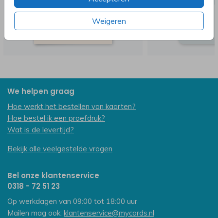
Weigeren
We helpen graag
Hoe werkt het bestellen van kaarten?
Hoe bestel ik een proefdruk?
Wat is de levertijd?
Bekijk alle veelgestelde vragen
Bel onze klantenservice
0318 - 72 51 23
Op werkdagen van 09:00 tot 18:00 uur
Mailen mag ook:
klantenservice@mycards.nl