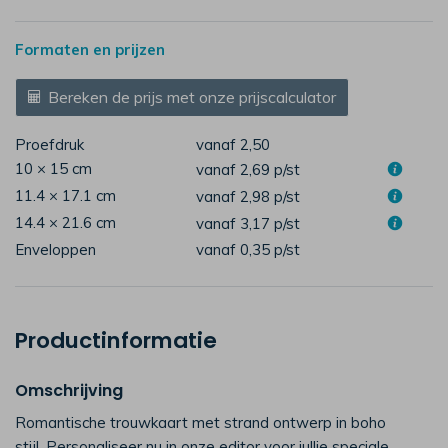
Formaten en prijzen
Bereken de prijs met onze prijscalculator
Proefdruk
vanaf 2,50
10 × 15 cm
vanaf 2,69
p/st
11.4 × 17.1 cm
vanaf 2,98
p/st
14.4 × 21.6 cm
vanaf 3,17
p/st
Enveloppen
vanaf 0,35
p/st
Productinformatie
Omschrijving
Romantische trouwkaart met strand ontwerp in boho
stijl. Personaliseer nu in onze editor voor jullie speciale