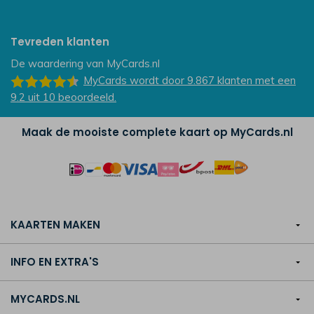
Tevreden klanten
De waardering van
MyCards.nl
MyCards
wordt door 9.867
klanten
met een
9.2
uit
10
beoordeeld.
Maak de mooiste complete kaart op MyCards.nl
KAARTEN MAKEN
INFO EN EXTRA'S
MYCARDS.NL