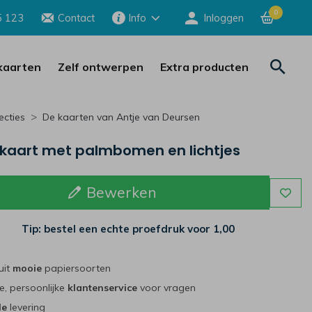
0
5 123
Contact
Info
Inloggen
aarten
Zelf ontwerpen
Extra producten
ecties
De kaarten van Antje van Deursen
kaart met palmbomen en lichtjes
Bewerken
Tip: bestel een echte proefdruk voor
1,00
uit
mooie
papiersoorten
e, persoonlijke
klantenservice
voor vragen
le
levering