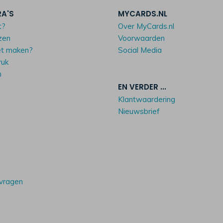
RA'S
MYCARDS.NL
t?
Over MyCards.nl
zen
Voorwaarden
et maken?
Social Media
ruk
n
EN VERDER ...
Klantwaardering
Nieuwsbrief
 vragen