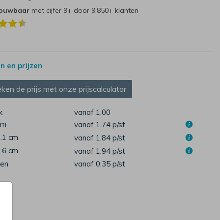
rouwbaar
met cijfer 9+ door 9.850+ klanten
 en prijzen
ken de prijs met onze prijscalculator
k
vanaf 1,00
cm
vanaf 1,74
p/st
7.1 cm
vanaf 1,84
p/st
1.6 cm
vanaf 1,94
p/st
pen
vanaf 0,35
p/st