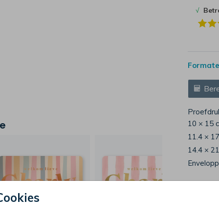
√
Bet
Formaten
Bere
Proefdru
je
10 × 15 
11.4 × 1
14.4 × 2
Envelop
Cookies