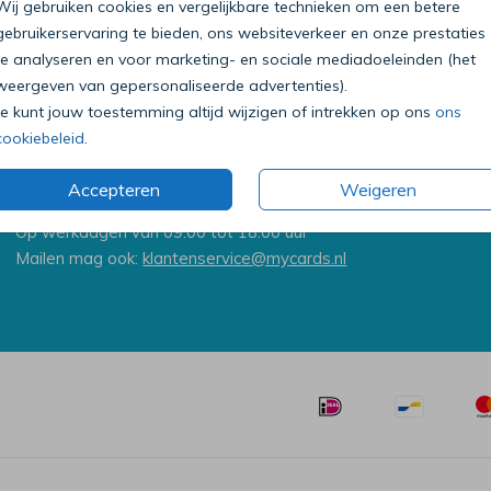
Wij gebruiken cookies en vergelijkbare technieken om een betere
gebruikerservaring te bieden, ons websiteverkeer en onze prestaties
te analyseren en voor marketing- en sociale mediadoeleinden (het
weergeven van gepersonaliseerde advertenties).
Je kunt jouw toestemming altijd wijzigen of intrekken op ons
ons
cookiebeleid
.
Bel onze klantenservice
Accepteren
Weigeren
0318 - 72 51 23
Op werkdagen van 09:00 tot 18:00 uur
Mailen mag ook:
klantenservice@mycards.nl