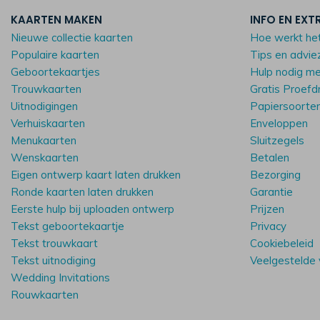
KAARTEN MAKEN
INFO EN EXT
Nieuwe collectie kaarten
Hoe werkt he
Populaire kaarten
Tips en advie
Geboortekaartjes
Hulp nodig m
Trouwkaarten
Gratis Proefd
Uitnodigingen
Papiersoorte
Verhuiskaarten
Enveloppen
Menukaarten
Sluitzegels
Wenskaarten
Betalen
Eigen ontwerp kaart laten drukken
Bezorging
Ronde kaarten laten drukken
Garantie
Eerste hulp bij uploaden ontwerp
Prijzen
Tekst geboortekaartje
Privacy
Tekst trouwkaart
Cookiebeleid
Tekst uitnodiging
Veelgestelde
Wedding Invitations
Rouwkaarten