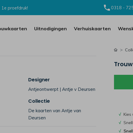
0318 - 72
 1e proefdruk!
ouwkaarten
Uitnodigingen
Verhuiskaarten
Wensk
Coll
Trouw
Designer
Antjeontwerpt | Antje v Deursen
Collectie
De kaarten van Antje van
√
Kies 
Deursen
√
Snell
√
Snel