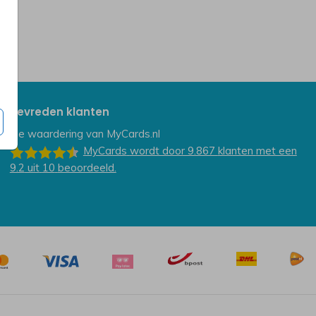
Tevreden klanten
De waardering van
MyCards.nl
MyCards
wordt door 9.867
klanten
met een
9.2
uit
10
beoordeeld.