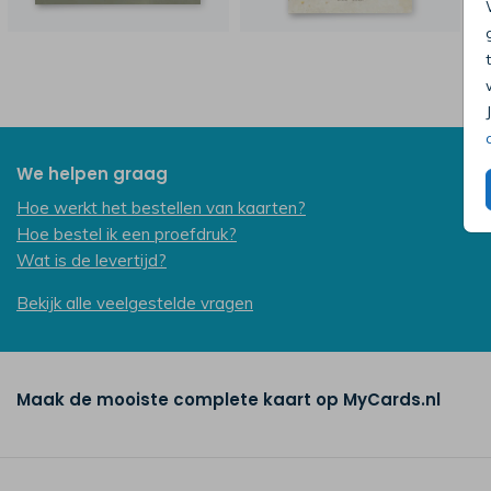
We helpen graag
Hoe werkt het bestellen van kaarten?
Hoe bestel ik een proefdruk?
Wat is de levertijd?
Bekijk alle veelgestelde vragen
Maak de mooiste complete kaart op MyCards.nl