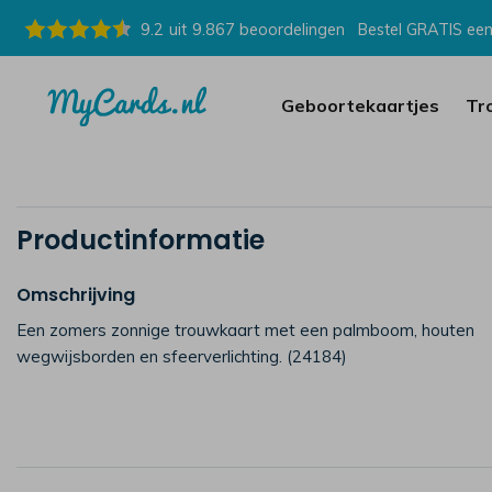
9.2
uit
9.867
beoordelingen
Bestel GRATIS een
Geboortekaartjes
Tr
Productinformatie
Omschrijving
Een zomers zonnige trouwkaart met een palmboom, houten
wegwijsborden en sfeerverlichting. (24184)