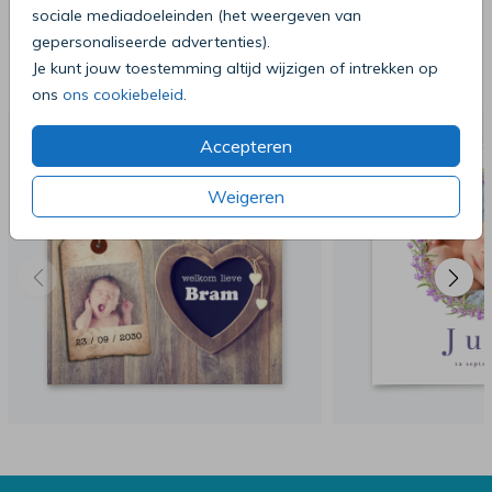
sociale mediadoeleinden (het weergeven van
gepersonaliseerde advertenties).
Deze producten zijn wellicht ook iets
Je kunt jouw toestemming altijd wijzigen of intrekken op
voor je
ons
ons cookiebeleid
.
Accepteren
Weigeren