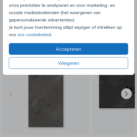
onze prestaties te analyseren en voor marketing- en
sociale mediadoeleinden (het weergeven van
gepersonaliseerde advertenties).
Je kunt jouw toestemming altijd wijzigen of intrekken op
Deze producten zijn wellicht ook iets
ons
ons cookiebeleid
.
voor je
Accepteren
Weigeren