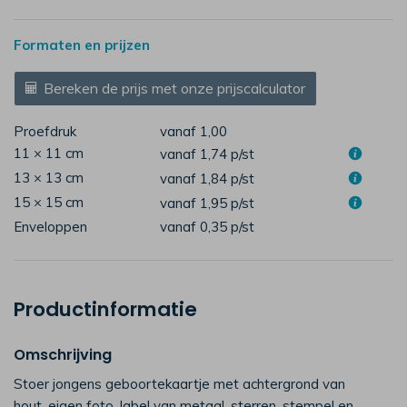
Formaten en prijzen
Bereken de prijs met onze prijscalculator
Proefdruk
vanaf 1,00
11 × 11 cm
vanaf 1,74
p/st
13 × 13 cm
vanaf 1,84
p/st
15 × 15 cm
vanaf 1,95
p/st
Enveloppen
vanaf 0,35
p/st
Productinformatie
Omschrijving
Stoer jongens geboortekaartje met achtergrond van
hout, eigen foto, label van metaal, sterren, stempel en