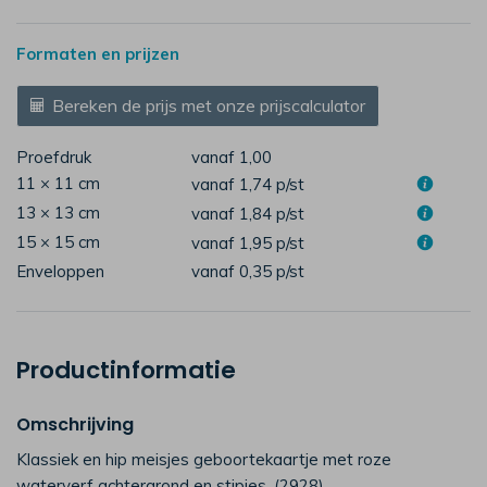
Formaten en prijzen
Bereken de prijs met onze prijscalculator
Proefdruk
vanaf 1,00
11 × 11 cm
vanaf 1,74
p/st
13 × 13 cm
vanaf 1,84
p/st
15 × 15 cm
vanaf 1,95
p/st
Enveloppen
vanaf 0,35
p/st
Productinformatie
Omschrijving
Klassiek en hip meisjes geboortekaartje met roze
waterverf achtergrond en stipjes. (2928)