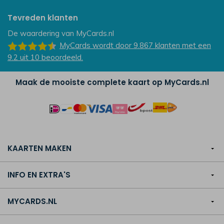
Tevreden klanten
De waardering van
MyCards.nl
MyCards
wordt door 9.867
klanten
met een
9.2
uit
10
beoordeeld.
Maak de mooiste complete kaart op MyCards.nl
KAARTEN MAKEN
INFO EN EXTRA'S
MYCARDS.NL