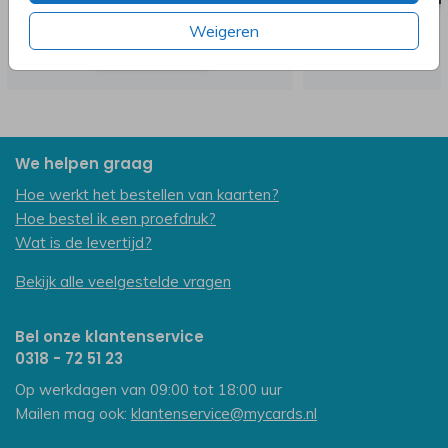
Weigeren
We helpen graag
Hoe werkt het bestellen van kaarten?
Hoe bestel ik een proefdruk?
Wat is de levertijd?
Bekijk alle veelgestelde vragen
Bel onze klantenservice
0318 - 72 51 23
Op werkdagen van 09:00 tot 18:00 uur
Mailen mag ook:
klantenservice@mycards.nl