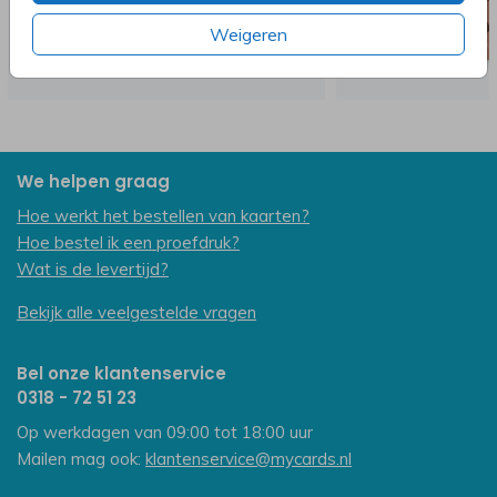
Weigeren
We helpen graag
Hoe werkt het bestellen van kaarten?
Hoe bestel ik een proefdruk?
Wat is de levertijd?
Bekijk alle veelgestelde vragen
Bel onze klantenservice
0318 - 72 51 23
Op werkdagen van 09:00 tot 18:00 uur
Mailen mag ook:
klantenservice@mycards.nl