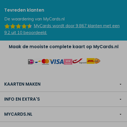
Tevreden klanten
De waardering van
MyCards.nl
MyCards
wordt door 9.867
klanten
met een
9.2
uit
10
beoordeeld.
Maak de mooiste complete kaart op MyCards.nl
KAARTEN MAKEN
INFO EN EXTRA'S
MYCARDS.NL