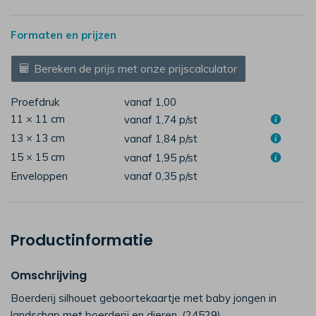
Formaten en prijzen
Bereken de prijs met onze prijscalculator
Proefdruk
vanaf 1,00
11 × 11 cm
vanaf 1,74
p/st
13 × 13 cm
vanaf 1,84
p/st
15 × 15 cm
vanaf 1,95
p/st
Enveloppen
vanaf 0,35
p/st
Productinformatie
Omschrijving
Boerderij silhouet geboortekaartje met baby jongen in
landschap met boerderij en dieren. (24529)