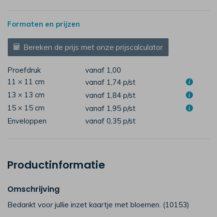
Formaten en prijzen
Bereken de prijs met onze prijscalculator
Proefdruk
vanaf 1,00
11 × 11 cm
vanaf 1,74
p/st
13 × 13 cm
vanaf 1,84
p/st
15 × 15 cm
vanaf 1,95
p/st
Enveloppen
vanaf 0,35
p/st
Productinformatie
Omschrijving
Bedankt voor jullie inzet kaartje met bloemen. (10153)