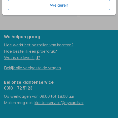
Weigeren
We helpen graag
Hoe werkt het bestellen van kaarten?
Hoe bestel ik een proefdruk?
Wat is de levertijd?
Bekijk alle veelgestelde vragen
Bel onze klantenservice
0318 - 72 51 23
Op werkdagen van 09:00 tot 18:00 uur
Mailen mag ook:
klantenservice@mycards.nl