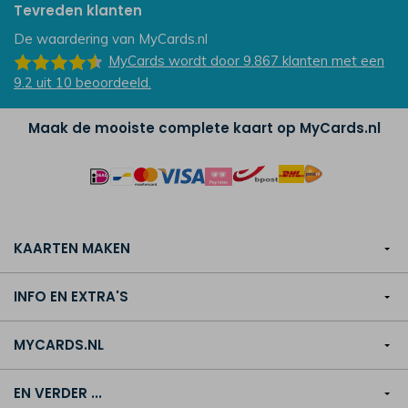
Tevreden klanten
De waardering van
MyCards.nl
MyCards
wordt door 9.867
klanten
met een
9.2
uit
10
beoordeeld.
Maak de mooiste complete kaart op MyCards.nl
KAARTEN MAKEN
INFO EN EXTRA'S
MYCARDS.NL
EN VERDER ...