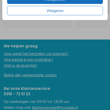
Weigeren
We helpen graag
Hoe werkt het bestellen van kaarten?
Hoe bestel ik een proefdruk?
Wat is de levertijd?
Bekijk alle veelgestelde vragen
Bel onze klantenservice
0318 - 72 51 23
Op werkdagen van 09:00 tot 18:00 uur
Mailen mag ook:
klantenservice@mycards.nl