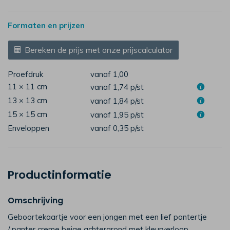
Formaten en prijzen
Bereken de prijs met onze prijscalculator
Proefdruk
vanaf 1,00
11 × 11 cm
vanaf 1,74
p/st
13 × 13 cm
vanaf 1,84
p/st
15 × 15 cm
vanaf 1,95
p/st
Enveloppen
vanaf 0,35
p/st
Productinformatie
Omschrijving
Geboortekaartje voor een jongen met een lief pantertje
/ panter creme beige achtergrond met kleurverloop.