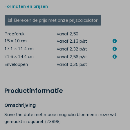
Formaten en prijzen
Bereken de prijs met onze prijscalculator
Proefdruk
vanaf 2,50
15 × 10 cm
vanaf 2,13
p/st
17.1 × 11.4 cm
vanaf 2,32
p/st
21.6 × 14.4 cm
vanaf 2,56
p/st
Enveloppen
vanaf 0,35
p/st
Productinformatie
Omschrijving
Save the date met mooie magnolia bloemen in roze wit
gemaakt in aquarel. (23898)