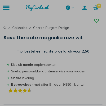
0
Collecties
Geertje Burgers Design
Save the date magnolia roze wit
Tip: bestel een echte proefdruk voor
2,50
√
Kies uit
mooie
papiersoorten
√
Snelle, persoonlijke
klantenservice
voor vragen
√
Snelle
levering
√
Betrouwbaar
met cijfer 9+ door 9.850+ klanten