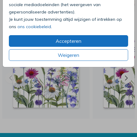
sociale mediadoeleinden (het weergeven van
gepersonaliseerde advertenties).
Deze producten zijn wellicht ook iets
Je kunt jouw toestemming altijd wijzigen of intrekken op
voor je
ons
ons cookiebeleid
.
Accepteren
Weigeren