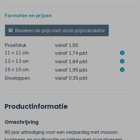
Formaten en prijzen
Bereken de prijs met onze prijscalculator
Proefdruk
vanaf 1,00
11 × 11 cm
vanaf 1,74
p/st
13 × 13 cm
vanaf 1,84
p/st
15 × 15 cm
vanaf 1,95
p/st
Enveloppen
vanaf 0,35
p/st
Productinformatie
Omschrijving
80 jaar uitnodiging voor een verjaardag met mussen,
koolmees en roodborstje op takken met roze bloesem.