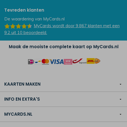
Tevreden klanten
De waardering van
MyCards.nl
MyCards
wordt door 9.867
klanten
met een
9.2
uit
10
beoordeeld.
Maak de mooiste complete kaart op MyCards.nl
KAARTEN MAKEN
INFO EN EXTRA'S
MYCARDS.NL