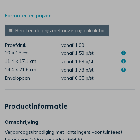
Formaten en prijzen
Bereken de prijs met onze prijscalculator
Proefdruk
vanaf 1,00
10 × 15 cm
vanaf 1,58
p/st
11.4 × 17.1 cm
vanaf 1,68
p/st
14.4 × 21.6 cm
vanaf 1,78
p/st
Enveloppen
vanaf 0,35
p/st
Productinformatie
Omschrijving
Verjaardagsuitnodiging met lichtslingers voor tuinfeest
ter ere van 100e verjaardag. (6506)