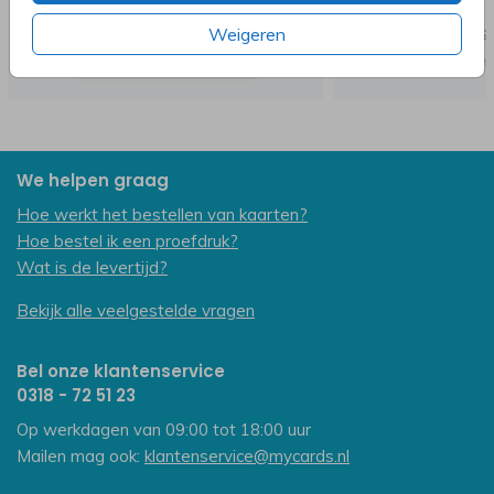
Weigeren
We helpen graag
Hoe werkt het bestellen van kaarten?
Hoe bestel ik een proefdruk?
Wat is de levertijd?
Bekijk alle veelgestelde vragen
Bel onze klantenservice
0318 - 72 51 23
Op werkdagen van 09:00 tot 18:00 uur
Mailen mag ook:
klantenservice@mycards.nl