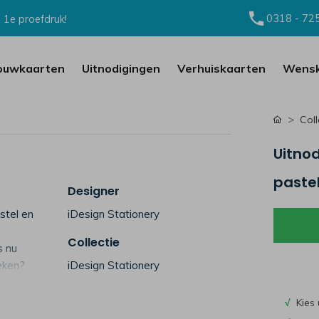
0318 - 72
 1e proefdruk!
ouwkaarten
Uitnodigingen
Verhuiskaarten
Wensk
Coll
Uitno
paste
Designer
stel en
iDesign Stationery
Collectie
s nu
oeken?
iDesign Stationery
√
Kies 