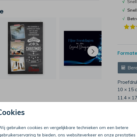
√
Snell
je
√
Snel
√
Bet
Formaten
Bere
Proefdru
10 × 15 
11.4 × 1
14.4 × 2
Cookies
Envelop
Wij gebruiken cookies en vergelijkbare technieken om een betere
gebruikerservaring te bieden, ons websiteverkeer en onze prestaties