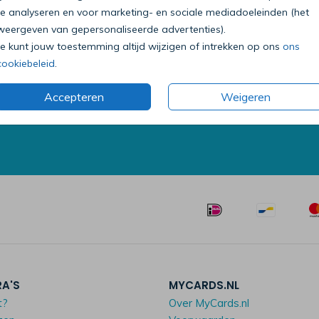
te analyseren en voor marketing- en sociale mediadoeleinden (het
weergeven van gepersonaliseerde advertenties).
Je kunt jouw toestemming altijd wijzigen of intrekken op ons
ons
Bel onze klantenservice
cookiebeleid
.
0318 - 72 51 23
Accepteren
Weigeren
Op werkdagen van 09:00 tot 18:00 uur
Mailen mag ook:
klantenservice@mycards.nl
RA'S
MYCARDS.NL
t?
Over MyCards.nl