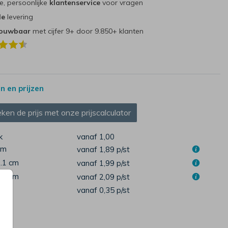
e, persoonlijke
klantenservice
voor vragen
le
levering
rouwbaar
met cijfer 9+ door 9.850+ klanten
 en prijzen
ken de prijs met onze prijscalculator
k
vanaf 1,00
cm
vanaf 1,89
p/st
7.1 cm
vanaf 1,99
p/st
1.6 cm
vanaf 2,09
p/st
pen
vanaf 0,35
p/st