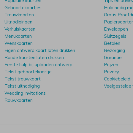
Populaire kaarten
Tips en advie
Geboortekaartjes
Hulp nodig m
Trouwkaarten
Gratis Proefd
Uitnodigingen
Papiersoorte
Verhuiskaarten
Enveloppen
Menukaarten
Sluitzegels
Wenskaarten
Betalen
Eigen ontwerp kaart laten drukken
Bezorging
Ronde kaarten laten drukken
Garantie
Eerste hulp bij uploaden ontwerp
Prijzen
Tekst geboortekaartje
Privacy
Tekst trouwkaart
Cookiebeleid
Tekst uitnodiging
Veelgestelde
Wedding Invitations
Rouwkaarten