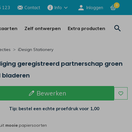
0
5 123
Contact
Info
Inloggen
aarten
Zelf ontwerpen
Extra producten
ecties
iDesign Stationery
diging geregistreerd partnerschap groen
l bladeren
Bewerken
Tip: bestel een echte proefdruk voor
1,00
uit
mooie
papiersoorten