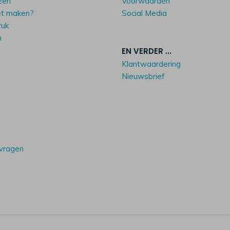
zen
Voorwaarden
et maken?
Social Media
ruk
n
EN VERDER ...
Klantwaardering
Nieuwsbrief
 vragen