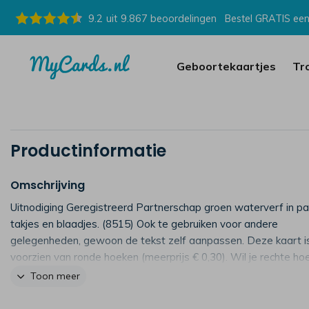
9.2
uit
9.867
beoordelingen
Bestel GRATIS een
Geboortekaartjes
Tr
Productinformatie
Omschrijving
Uitnodiging Geregistreerd Partnerschap groen waterverf in pa
takjes en blaadjes. (8515) Ook te gebruiken voor andere
gelegenheden, gewoon de tekst zelf aanpassen. Deze kaart i
voorzien van ronde hoeken (meerprijs € 0,30). Wil je rechte h
Zet het om bij achtergrond in de kaartenmaker.
Toon meer