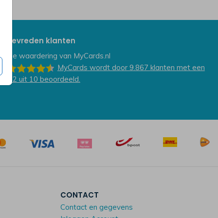
Tevreden klanten
De waardering van
MyCards.nl
MyCards
wordt door 9.867
klanten
met een
9.2
uit
10
beoordeeld.
CONTACT
Contact en gegevens