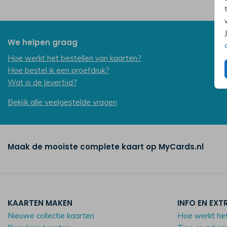
We helpen graag
Hoe werkt het bestellen van kaarten?
Hoe bestel ik een proefdruk?
Wat is de levertijd?
Bekijk alle veelgestelde vragen
Maak de mooiste complete kaart op MyCards.nl
KAARTEN MAKEN
INFO EN EXT
Nieuwe collectie kaarten
Hoe werkt he