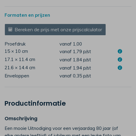
Formaten en prijzen
Bereken de prijs met onze prijscalculator
Proefdruk
vanaf 1,00
15 × 10 cm
vanaf 1,79
p/st
17.1 × 11.4 cm
vanaf 1,84
p/st
21.6 × 14.4 cm
vanaf 1,94
p/st
Enveloppen
vanaf 0,35
p/st
Productinformatie
Omschrijving
Een mooie Uitnodiging voor een verjaardag 80 jaar (of
elke andere leeftijd) of jubileum met een leuke foto van