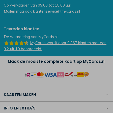
Op werkdagen van 09:00 tot 18:00 uur
Mailen mag ook:
klantenservice@mycards.nl
Tevreden klanten
De waardering van
MyCards.nl
MyCards
wordt door 9.867
klanten
met een
9.2
uit
10
beoordeeld.
Maak de mooiste complete kaart op MyCards.nl
KAARTEN MAKEN
INFO EN EXTRA'S