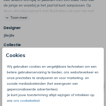
de jarige en waarbij je het jaartal kunt aanpassen. Op
deze uitnodigingskaart met illustraties van een tak met
bloemen plaats je eenvoudig een mooie foto
Toon meer
Designer
JilleJille
Collectie
Jille Jille Kaartjes
Cookies
Wij gebruiken cookies en vergelijkbare technieken om een
Deze producten zijn wellicht ook iets
betere gebruikerservaring te bieden, ons websiteverkeer en
voor je
onze prestaties te analyseren en voor marketing- en
sociale mediadoeleinden (het weergeven van
gepersonaliseerde advertenties).
Je kunt jouw toestemming altijd wijzigen of intrekken op
ons
ons cookiebeleid
.