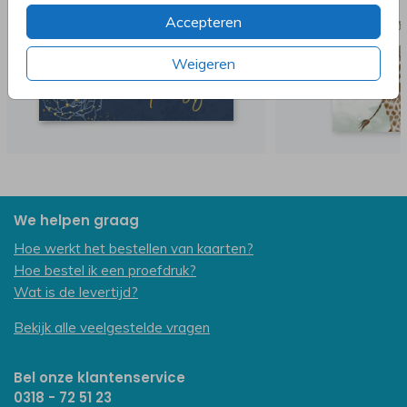
Accepteren
Weigeren
We helpen graag
Hoe werkt het bestellen van kaarten?
Hoe bestel ik een proefdruk?
Wat is de levertijd?
Bekijk alle veelgestelde vragen
Bel onze klantenservice
0318 - 72 51 23