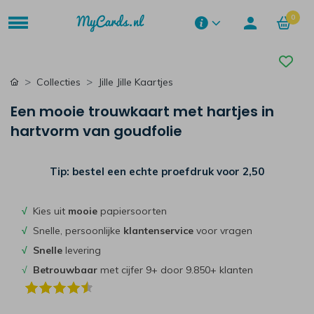
0
Collecties
Jille Jille Kaartjes
Een mooie trouwkaart met hartjes in
hartvorm van goudfolie
Tip: bestel een echte proefdruk voor
2,50
√
Kies uit
mooie
papiersoorten
√
Snelle, persoonlijke
klantenservice
voor vragen
√
Snelle
levering
√
Betrouwbaar
met cijfer 9+ door 9.850+ klanten