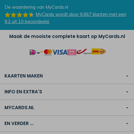
De waardering van
MyCards.nl
MyCards
wordt door 9.867
klanten
met een
9.2
uit
10
beoordeeld.
Maak de mooiste complete kaart op MyCards.nl
KAARTEN MAKEN
INFO EN EXTRA'S
MYCARDS.NL
EN VERDER ...