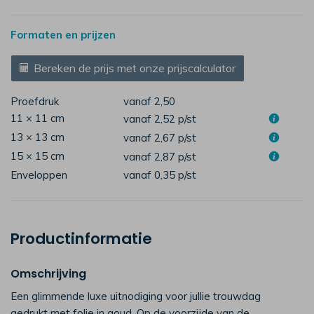
Formaten en prijzen
Bereken de prijs met onze prijscalculator
Proefdruk
vanaf 2,50
11 × 11 cm
vanaf 2,52
p/st
13 × 13 cm
vanaf 2,67
p/st
15 × 15 cm
vanaf 2,87
p/st
Enveloppen
vanaf 0,35
p/st
Productinformatie
Omschrijving
Een glimmende luxe uitnodiging voor jullie trouwdag
gedrukt met folie in goud. Op de voorzijde van de