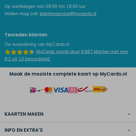
Op werkdagen van 09:00 tot 18:00 uur
Mailen mag ook:
klantenservice@mycards.nl
Tevreden klanten
De waardering van
MyCards.nl
MyCards
wordt door 9.867
klanten
met een
9.2
uit
10
beoordeeld.
Maak de mooiste complete kaart op MyCards.nl
KAARTEN MAKEN
INFO EN EXTRA'S