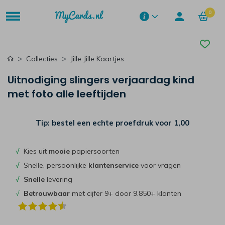
0
Collecties
Jille Jille Kaartjes
Uitnodiging slingers verjaardag kind
met foto alle leeftijden
Tip: bestel een echte proefdruk voor
1,00
√
Kies uit
mooie
papiersoorten
√
Snelle, persoonlijke
klantenservice
voor vragen
√
Snelle
levering
√
Betrouwbaar
met cijfer 9+ door 9.850+ klanten