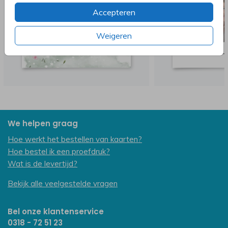
Accepteren
Weigeren
We helpen graag
Hoe werkt het bestellen van kaarten?
Hoe bestel ik een proefdruk?
Wat is de levertijd?
Bekijk alle veelgestelde vragen
Bel onze klantenservice
0318 - 72 51 23