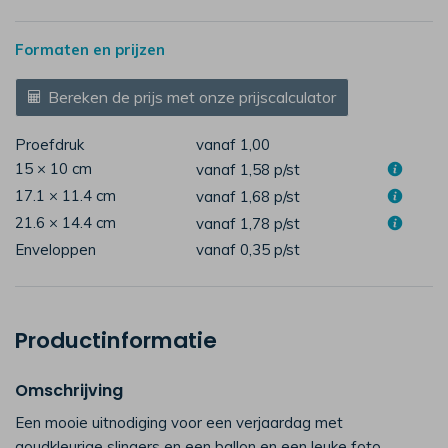
Formaten en prijzen
Bereken de prijs met onze prijscalculator
Proefdruk
vanaf 1,00
15 × 10 cm
vanaf 1,58
p/st
17.1 × 11.4 cm
vanaf 1,68
p/st
21.6 × 14.4 cm
vanaf 1,78
p/st
Enveloppen
vanaf 0,35
p/st
Productinformatie
Omschrijving
Een mooie uitnodiging voor een verjaardag met
goudkleurige slingers en een ballon en een leuke foto