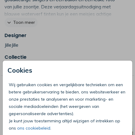
van jullie zoontje. Deze verjaardagsuitnodiging met
blauwe waterverf tinten kun je een meisjes achtige
uitstraling geven door de kleuren blauw aan te passen
Toon meer
naar bijvoorbeeld roze of oranje. Alle kleuren en teksten
Designer
en de leeftijd kun je zelf aanpassen. (30373)
JilleJille
Collectie
Jille Jille Kaartjes
Cookies
Wij gebruiken cookies en vergelijkbare technieken om een
Deze producten zijn wellicht ook iets
betere gebruikerservaring te bieden, ons websiteverkeer en
voor je
onze prestaties te analyseren en voor marketing- en
sociale mediadoeleinden (het weergeven van
gepersonaliseerde advertenties).
Je kunt jouw toestemming altijd wijzigen of intrekken op
ons
ons cookiebeleid
.