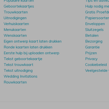
Populaire kaarten
Tips en advie
Geboortekaartjes
Hulp nodig m
Trouwkaarten
Gratis Proefd
Uitnodigingen
Papiersoorte
Verhuiskaarten
Enveloppen
Menukaarten
Sluitzegels
Wenskaarten
Betalen
Eigen ontwerp kaart laten drukken
Bezorging
Ronde kaarten laten drukken
Garantie
Eerste hulp bij uploaden ontwerp
Prijzen
Tekst geboortekaartje
Privacy
Tekst trouwkaart
Cookiebeleid
Tekst uitnodiging
Veelgestelde
Wedding Invitations
Rouwkaarten