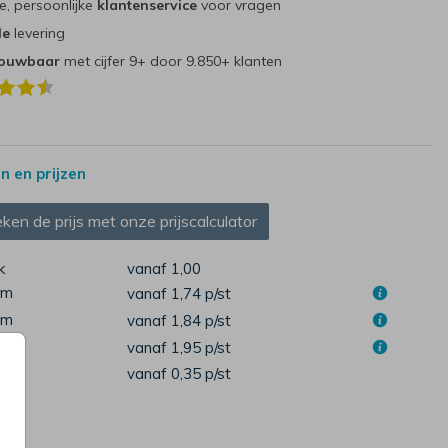
e, persoonlijke
klantenservice
voor vragen
le
levering
rouwbaar
met cijfer 9+ door 9.850+ klanten
 en prijzen
ken de prijs met onze prijscalculator
k
vanaf 1,00
cm
vanaf 1,74
p/st
cm
vanaf 1,84
p/st
cm
vanaf 1,95
p/st
pen
vanaf 0,35
p/st