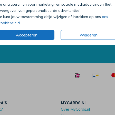
te analyseren en voor marketing- en sociale mediadoeleinden (het
weergeven van gepersonaliseerde advertenties).
Je kunt jouw toestemming altijd wijzigen of intrekken op ons
ons
Bel onze klantenservice
cookiebeleid
.
0318 - 72 51 23
Accepteren
Weigeren
Op werkdagen van 09:00 tot 18:00 uur
Mailen mag ook:
klantenservice@mycards.nl
RA'S
MYCARDS.NL
t?
Over MyCards.nl