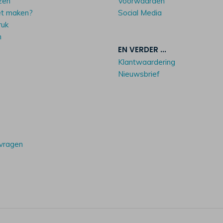
zen
Voorwaarden
et maken?
Social Media
ruk
n
EN VERDER ...
Klantwaardering
Nieuwsbrief
 vragen