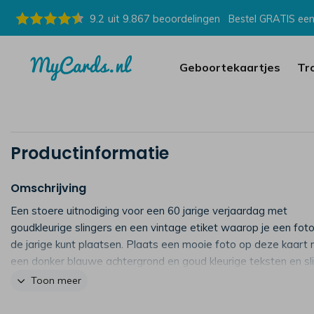
9.2
uit
9.867
beoordelingen
Bestel GRATIS een
Geboortekaartjes
Tr
Productinformatie
Omschrijving
Een stoere uitnodiging voor een 60 jarige verjaardag met
goudkleurige slingers en een vintage etiket waarop je een fot
de jarige kunt plaatsen. Plaats een mooie foto op deze kaart
een donker blauwe achtergrond en goud kleurige teksten en sl
(30405).
Toon meer