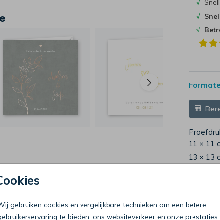
√
Snell
je
√
Snel
√
Bet
Formaten
Bere
Proefdru
11 × 11 
13 × 13 
15 × 15 
Cookies
Envelop
Wij gebruiken cookies en vergelijkbare technieken om een betere
gebruikerservaring te bieden, ons websiteverkeer en onze prestaties