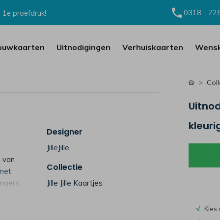
0318 - 72
 1e proefdruk!
ouwkaarten
Uitnodigingen
Verhuiskaarten
Wensk
Coll
Uitnod
kleuri
Designer
JilleJille
o van
Collectie
 met
ingers
Jille Jille Kaartjes
√
Kies 