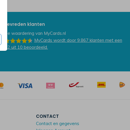
Tevreden klanten
De waardering van
MyCards.nl
MyCards
wordt door 9.867
klanten
met een
9.2
uit
10
beoordeeld.
CONTACT
Contact en gegevens