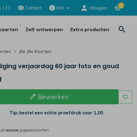
0
5 123
Contact
Info
Inloggen
aarten
Zelf ontwerpen
Extra producten
ecties
Jille Jille Kaartjes
iging verjaardag 60 jaar foto en goud
g
Bewerken
Tip: bestel een echte proefdruk voor
1,00
uit
mooie
papiersoorten