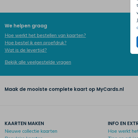
We helpen graag
Hoe werkt het bestellen van kaarten?
Hoe bestel ik een proefdruk?
Wat is de levertijd?
Bekijk alle veelgestelde vragen
Maak de mooiste complete kaart op MyCards.nl
KAARTEN MAKEN
INFO EN EXT
Nieuwe collectie kaarten
Hoe werkt he