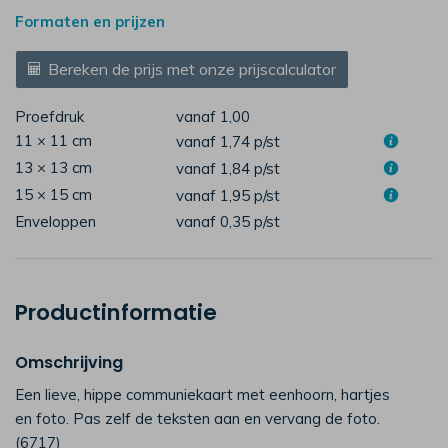
Formaten en prijzen
Bereken de prijs met onze prijscalculator
Proefdruk
vanaf 1,00
11 × 11 cm
vanaf 1,74
p/st
13 × 13 cm
vanaf 1,84
p/st
15 × 15 cm
vanaf 1,95
p/st
Enveloppen
vanaf 0,35
p/st
Productinformatie
Omschrijving
Een lieve, hippe communiekaart met eenhoorn, hartjes
en foto. Pas zelf de teksten aan en vervang de foto.
(6717)