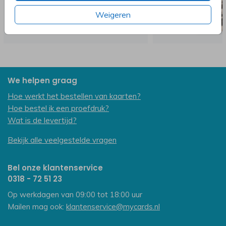
Weigeren
We helpen graag
Hoe werkt het bestellen van kaarten?
Hoe bestel ik een proefdruk?
Wat is de levertijd?
Bekijk alle veelgestelde vragen
Bel onze klantenservice
0318 - 72 51 23
Op werkdagen van 09:00 tot 18:00 uur
Mailen mag ook:
klantenservice@mycards.nl