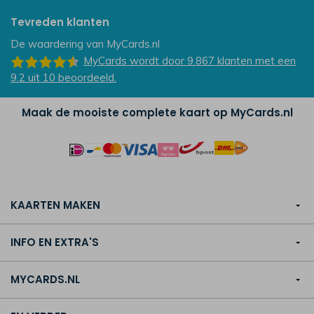
Tevreden klanten
De waardering van
MyCards.nl
MyCards
wordt door 9.867
klanten
met een
9.2
uit
10
beoordeeld.
Maak de mooiste complete kaart op MyCards.nl
KAARTEN MAKEN
INFO EN EXTRA'S
MYCARDS.NL