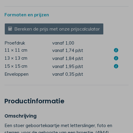
Formaten en prijzen
Bereken de prijs met onze prijscalculator
Proefdruk
vanaf 1,00
11 × 11 cm
vanaf 1,74
p/st
13 × 13 cm
vanaf 1,84
p/st
15 × 15 cm
vanaf 1,95
p/st
Enveloppen
vanaf 0,35
p/st
Productinformatie
Omschrijving
Een stoer geboortekaartje met letterslinger, foto en
sterren, voor de geboorte van een broertje. (4944)