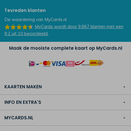
Tevreden klanten
De waardering van
MyCards.nl
MyCards
wordt door 9.867
klanten
met een
9.2
uit
10
beoordeeld.
Maak de mooiste complete kaart op MyCards.nl
KAARTEN MAKEN
INFO EN EXTRA'S
MYCARDS.NL