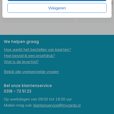
Weigeren
We helpen graag
Hoe werkt het bestellen van kaarten?
Hoe bestel ik een proefdruk?
Wat is de levertijd?
Bekijk alle veelgestelde vragen
Bel onze klantenservice
0318 - 72 51 23
Op werkdagen van 09:00 tot 18:00 uur
Mailen mag ook:
klantenservice@mycards.nl