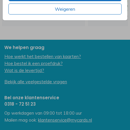
Weigeren
We helpen graag
Hoe werkt het bestellen van kaarten?
Hoe bestel ik een proefdruk?
Wat is de levertijd?
Bekijk alle veelgestelde vragen
Bel onze klantenservice
0318 - 72 51 23
Op werkdagen van 09:00 tot 18:00 uur
Mailen mag ook:
klantenservice@mycards.nl