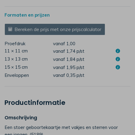
Formaten en prijzen
Bereken de prijs met onze prijscalculator
Proefdruk
vanaf 1,00
11 × 11 cm
vanaf 1,74
p/st
13 × 13 cm
vanaf 1,84
p/st
15 × 15 cm
vanaf 1,95
p/st
Enveloppen
vanaf 0,35
p/st
Productinformatie
Omschrijving
Een stoer geboortekaartje met vakjes en sterren voor
een jongen. (5189)