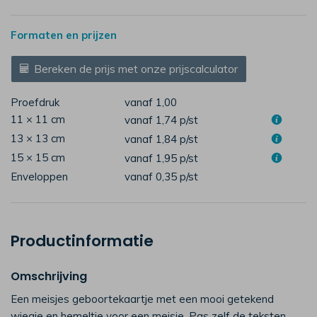
Formaten en prijzen
Bereken de prijs met onze prijscalculator
Proefdruk
vanaf 1,00
11 × 11 cm
vanaf 1,74
p/st
13 × 13 cm
vanaf 1,84
p/st
15 × 15 cm
vanaf 1,95
p/st
Enveloppen
vanaf 0,35
p/st
Productinformatie
Omschrijving
Een meisjes geboortekaartje met een mooi getekend
wiegje en hemeltje voor een meisje. Pas zelf de teksten