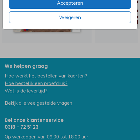
Accepteren
Weigeren
We helpen graag
Hoe werkt het bestellen van kaarten?
Hoe bestel ik een proefdruk?
Wat is de levertijd?
Bekijk alle veelgestelde vragen
Bel onze klantenservice
0318 - 72 51 23
Op werkdagen van 09:00 tot 18:00 uur