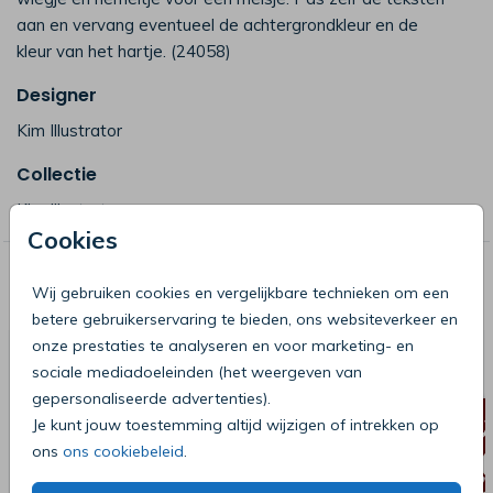
aan en vervang eventueel de achtergrondkleur en de
kleur van het hartje. (24058)
Designer
Kim Illustrator
Collectie
Kim Illustrator
Cookies
Deze producten zijn wellicht ook iets
Wij gebruiken cookies en vergelijkbare technieken om een
voor je
betere gebruikerservaring te bieden, ons websiteverkeer en
onze prestaties te analyseren en voor marketing- en
sociale mediadoeleinden (het weergeven van
gepersonaliseerde advertenties).
Je kunt jouw toestemming altijd wijzigen of intrekken op
ons
ons cookiebeleid
.