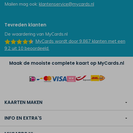
Mailen mag ook:
klantenservice@mycards.nl
Tevreden klanten
De waardering van
MyCards.nl
MyCards
wordt door 9.867
klanten
met een
9.2
uit
10
beoordeeld.
Maak de mooiste complete kaart op MyCards.nl
KAARTEN MAKEN
INFO EN EXTRA'S