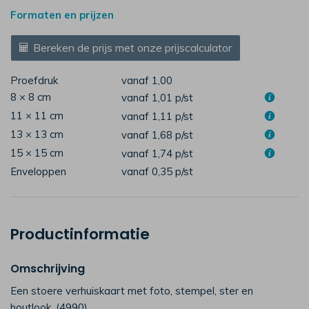
Formaten en prijzen
Bereken de prijs met onze prijscalculator
Proefdruk
vanaf 1,00
8 × 8 cm
vanaf 1,01
p/st
11 × 11 cm
vanaf 1,11
p/st
13 × 13 cm
vanaf 1,68
p/st
15 × 15 cm
vanaf 1,74
p/st
Enveloppen
vanaf 0,35
p/st
Productinformatie
Omschrijving
Een stoere verhuiskaart met foto, stempel, ster en
houtlook. (4990)