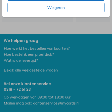
Weigeren
We helpen graag
Hoe werkt het bestellen van kaarten?
Hoe bestel ik een proefdruk?
Wat is de levertijd?
Bekijk alle veelgestelde vragen
Bel onze klantenservice
0318 - 72 51 23
Op werkdagen van 09:00 tot 18:00 uur
Mailen mag ook:
klantenservice@mycards.nl