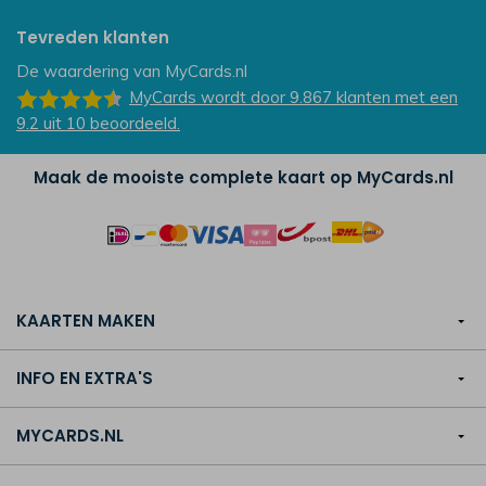
Tevreden klanten
De waardering van
MyCards.nl
MyCards
wordt door 9.867
klanten
met een
9.2
uit
10
beoordeeld.
Maak de mooiste complete kaart op MyCards.nl
KAARTEN MAKEN
INFO EN EXTRA'S
MYCARDS.NL