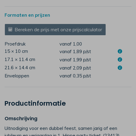
Formaten en prijzen
Bereken de prijs met onze prijscalculator
Proefdruk
vanaf 1,00
15 × 10 cm
vanaf 1,89
p/st
17.1 × 11.4 cm
vanaf 1,99
p/st
21.6 × 14.4 cm
vanaf 2,09
p/st
Enveloppen
vanaf 0,35
p/st
Productinformatie
Omschrijving
Uitnodiging voor een dubbel feest, samen jarig of een
jubileum en verjaardag in 1. Hippe party ticket. (23413)