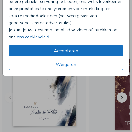
betere gebruikerservaring te bieden, ons websiteverkeer en
onze prestaties te analyseren en voor marketing- en
sociale mediadoeleinden (het weergeven van
gepersonaliseerde advertenties).
Je kunt jouw toestemming altijd wijzigen of intrekken op
ons
ons cookiebeleid
.
Deze producten zijn wellicht ook iets
voor je
Accepteren
Weigeren