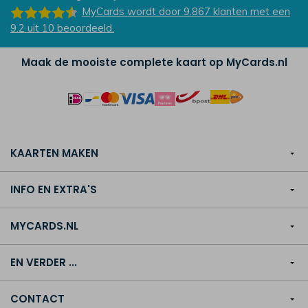
MyCards
wordt door 9.867
klanten
met een
9.2
uit
10
beoordeeld.
Maak de mooiste complete kaart op MyCards.nl
KAARTEN MAKEN
INFO EN EXTRA'S
MYCARDS.NL
EN VERDER ...
CONTACT