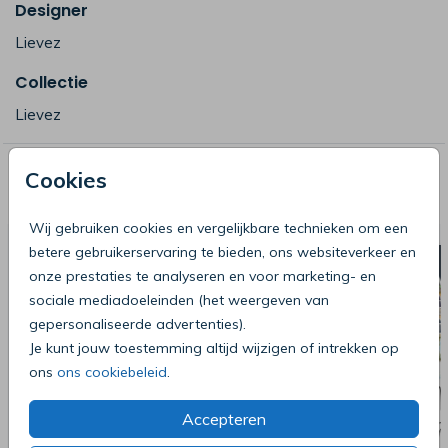
Designer
Lievez
Collectie
Lievez
Cookies
Deze producten zijn wellicht ook iets
voor je
Wij gebruiken cookies en vergelijkbare technieken om een
betere gebruikerservaring te bieden, ons websiteverkeer en
onze prestaties te analyseren en voor marketing- en
sociale mediadoeleinden (het weergeven van
gepersonaliseerde advertenties).
Je kunt jouw toestemming altijd wijzigen of intrekken op
ons
ons cookiebeleid
.
Accepteren