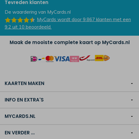
Tevreden klanten
De waardering van
MyCards.nl
MyCards
wordt door 9.867
klanten
met een
9.2
uit
10
beoordeeld.
Maak de mooiste complete kaart op MyCards.nl
KAARTEN MAKEN
INFO EN EXTRA'S
MYCARDS.NL
EN VERDER ...