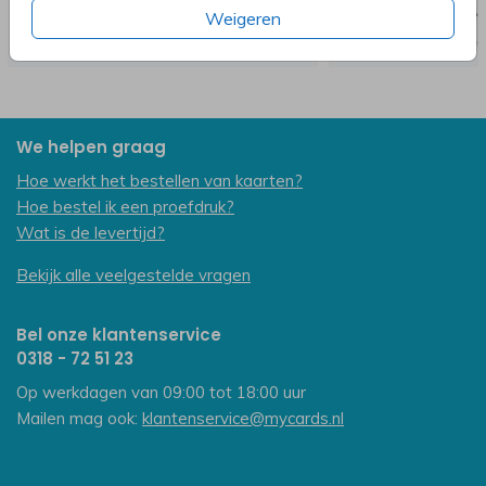
Weigeren
We helpen graag
Hoe werkt het bestellen van kaarten?
Hoe bestel ik een proefdruk?
Wat is de levertijd?
Bekijk alle veelgestelde vragen
Bel onze klantenservice
0318 - 72 51 23
Op werkdagen van 09:00 tot 18:00 uur
Mailen mag ook:
klantenservice@mycards.nl