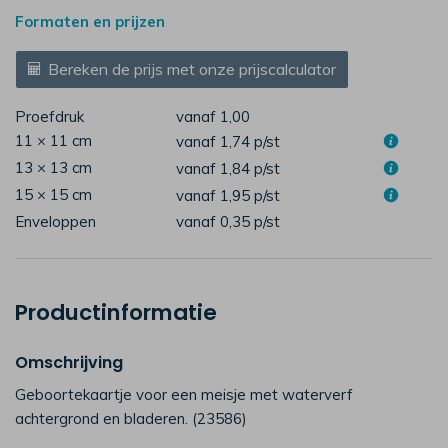
Formaten en prijzen
Bereken de prijs met onze prijscalculator
Proefdruk
vanaf 1,00
11 × 11 cm
vanaf 1,74
p/st
13 × 13 cm
vanaf 1,84
p/st
15 × 15 cm
vanaf 1,95
p/st
Enveloppen
vanaf 0,35
p/st
Productinformatie
Omschrijving
Geboortekaartje voor een meisje met waterverf
achtergrond en bladeren. (23586)