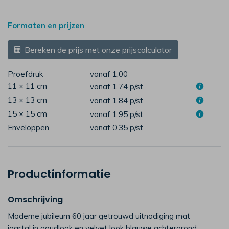
Formaten en prijzen
Bereken de prijs met onze prijscalculator
Proefdruk
vanaf 1,00
11 × 11 cm
vanaf 1,74
p/st
13 × 13 cm
vanaf 1,84
p/st
15 × 15 cm
vanaf 1,95
p/st
Enveloppen
vanaf 0,35
p/st
Productinformatie
Omschrijving
Moderne jubileum 60 jaar getrouwd uitnodiging mat
jaartal in goudlook en velvet look blauwe achtergrond.