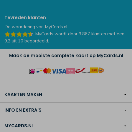
Tevreden klanten
De waardering van
MyCards.nl
MyCards
wordt door 9.867
klanten
met een
9.2
uit
10
beoordeeld.
Maak de mooiste complete kaart op MyCards.nl
KAARTEN MAKEN
INFO EN EXTRA'S
MYCARDS.NL