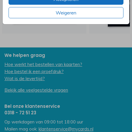
Weigeren
We helpen graag
Hoe werkt het bestellen van kaarten?
Hoe bestel ik een proefdruk?
Wat is de levertijd?
Bekijk alle veelgestelde vragen
Bel onze klantenservice
0318 - 72 51 23
Op werkdagen van 09:00 tot 18:00 uur
Mailen mag ook:
klantenservice@mycards.nl