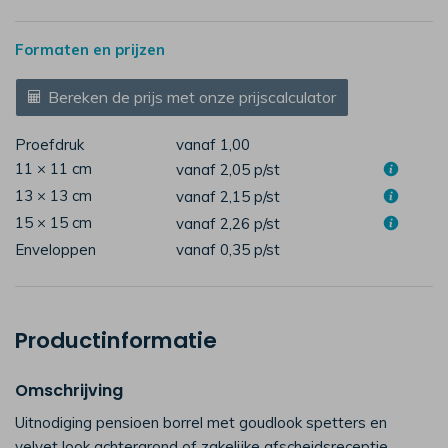
Formaten en prijzen
Bereken de prijs met onze prijscalculator
Proefdruk
vanaf 1,00
11 × 11 cm
vanaf 2,05
p/st
13 × 13 cm
vanaf 2,15
p/st
15 × 15 cm
vanaf 2,26
p/st
Enveloppen
vanaf 0,35
p/st
Productinformatie
Omschrijving
Uitnodiging pensioen borrel met goudlook spetters en
velvet look achtergrond of zakelijke afscheidsreceptie