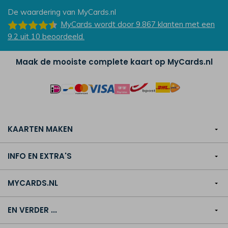
De waardering van
MyCards.nl
MyCards
wordt door 9.867
klanten
met een
9.2
uit
10
beoordeeld.
Maak de mooiste complete kaart op MyCards.nl
KAARTEN MAKEN
INFO EN EXTRA'S
MYCARDS.NL
EN VERDER ...