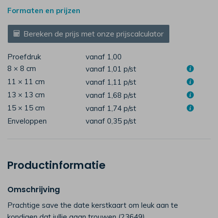
Formaten en prijzen
Bereken de prijs met onze prijscalculator
Proefdruk
vanaf 1,00
8 × 8 cm
vanaf 1,01
p/st
11 × 11 cm
vanaf 1,11
p/st
13 × 13 cm
vanaf 1,68
p/st
15 × 15 cm
vanaf 1,74
p/st
Enveloppen
vanaf 0,35
p/st
Productinformatie
Omschrijving
Prachtige save the date kerstkaart om leuk aan te
kondigen dat jullie gaan trouwen (23649)