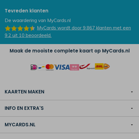
Tevreden klanten
De waardering van
MyCards.nl
MyCards
wordt door 9.867
klanten
met een
9.2
uit
10
beoordeeld.
Maak de mooiste complete kaart op MyCards.nl
KAARTEN MAKEN
INFO EN EXTRA'S
MYCARDS.NL