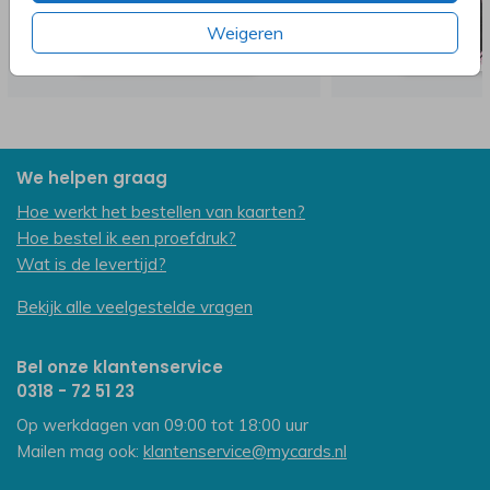
Weigeren
We helpen graag
Hoe werkt het bestellen van kaarten?
Hoe bestel ik een proefdruk?
Wat is de levertijd?
Bekijk alle veelgestelde vragen
Bel onze klantenservice
0318 - 72 51 23
Op werkdagen van 09:00 tot 18:00 uur
Mailen mag ook:
klantenservice@mycards.nl