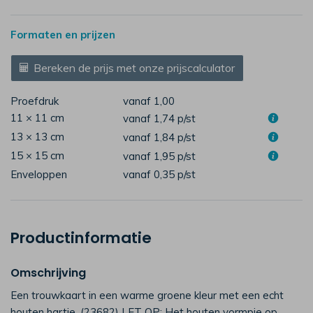
Formaten en prijzen
Bereken de prijs met onze prijscalculator
Proefdruk
vanaf 1,00
11 × 11 cm
vanaf 1,74
p/st
13 × 13 cm
vanaf 1,84
p/st
15 × 15 cm
vanaf 1,95
p/st
Enveloppen
vanaf 0,35
p/st
Productinformatie
Omschrijving
Een trouwkaart in een warme groene kleur met een echt
houten hartje. (23682) LET OP: Het houten vormpje op