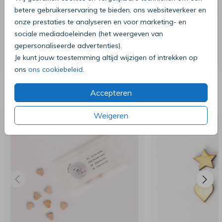
betere gebruikerservaring te bieden, ons websiteverkeer en
onze prestaties te analyseren en voor marketing- en
sociale mediadoeleinden (het weergeven van
gepersonaliseerde advertenties).
Je kunt jouw toestemming altijd wijzigen of intrekken op
ons
ons cookiebeleid
.
Deze producten zijn wellicht ook iets
voor je
Accepteren
VOORBEE
Weigeren