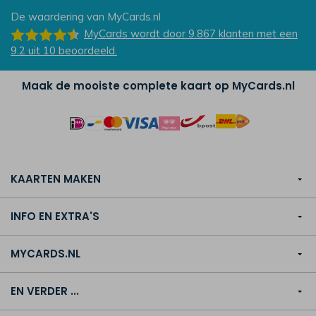
De waardering van
MyCards.nl
MyCards
wordt door 9.867
klanten
met een
9.2
uit
10
beoordeeld.
Maak de mooiste complete kaart op MyCards.nl
KAARTEN MAKEN
INFO EN EXTRA'S
MYCARDS.NL
EN VERDER ...