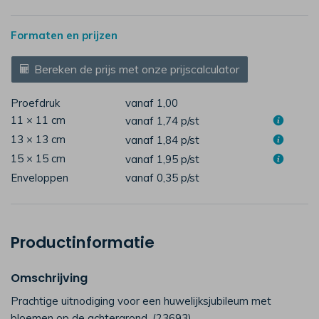
Formaten en prijzen
Bereken de prijs met onze prijscalculator
Proefdruk
vanaf 1,00
11 × 11 cm
vanaf 1,74
p/st
13 × 13 cm
vanaf 1,84
p/st
15 × 15 cm
vanaf 1,95
p/st
Enveloppen
vanaf 0,35
p/st
Productinformatie
Omschrijving
Prachtige uitnodiging voor een huwelijksjubileum met
bloemen op de achtergrond. (23693)