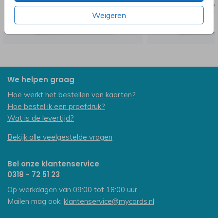
Weigeren
We helpen graag
Hoe werkt het bestellen van kaarten?
Hoe bestel ik een proefdruk?
Wat is de levertijd?
Bekijk alle veelgestelde vragen
Bel onze klantenservice
0318 - 72 51 23
Op werkdagen van 09:00 tot 18:00 uur
Mailen mag ook:
klantenservice@mycards.nl