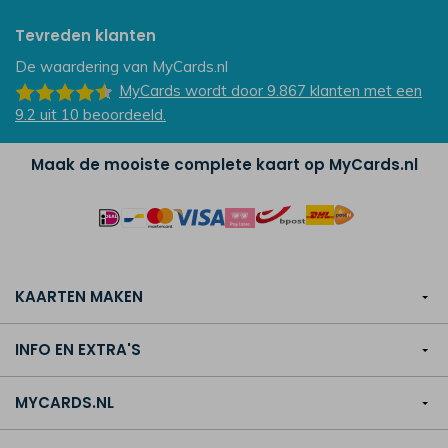
Tevreden klanten
De waardering van
MyCards.nl
MyCards
wordt door 9.867
klanten
met een
9.2
uit
10
beoordeeld.
Maak de mooiste complete kaart op MyCards.nl
KAARTEN MAKEN
INFO EN EXTRA'S
MYCARDS.NL