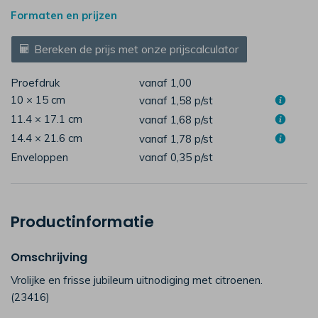
Formaten en prijzen
Bereken de prijs met onze prijscalculator
Proefdruk
vanaf 1,00
10 × 15 cm
vanaf 1,58
p/st
11.4 × 17.1 cm
vanaf 1,68
p/st
14.4 × 21.6 cm
vanaf 1,78
p/st
Enveloppen
vanaf 0,35
p/st
Productinformatie
Omschrijving
Vrolijke en frisse jubileum uitnodiging met citroenen.
(23416)