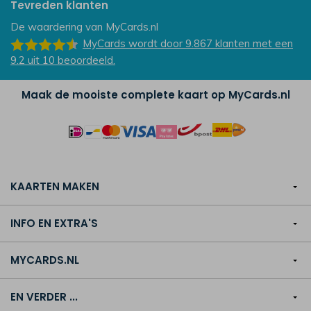
Tevreden klanten
De waardering van
MyCards.nl
MyCards
wordt door 9.867
klanten
met een
9.2
uit
10
beoordeeld.
Maak de mooiste complete kaart op MyCards.nl
KAARTEN MAKEN
INFO EN EXTRA'S
MYCARDS.NL
EN VERDER ...