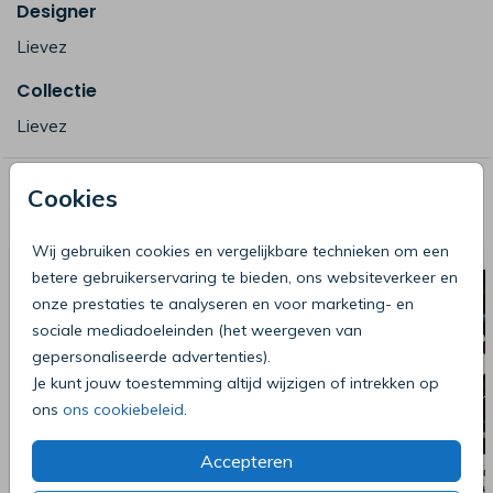
Designer
Lievez
Collectie
Lievez
Cookies
Deze producten zijn wellicht ook iets
voor je
Wij gebruiken cookies en vergelijkbare technieken om een
betere gebruikerservaring te bieden, ons websiteverkeer en
onze prestaties te analyseren en voor marketing- en
sociale mediadoeleinden (het weergeven van
gepersonaliseerde advertenties).
Je kunt jouw toestemming altijd wijzigen of intrekken op
ons
ons cookiebeleid
.
Accepteren