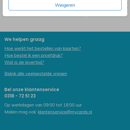
Weigeren
We helpen graag
Hoe werkt het bestellen van kaarten?
Hoe bestel ik een proefdruk?
Wat is de levertijd?
Bekijk alle veelgestelde vragen
Bel onze klantenservice
0318 - 72 51 23
Op werkdagen van 09:00 tot 18:00 uur
Mailen mag ook:
klantenservice@mycards.nl